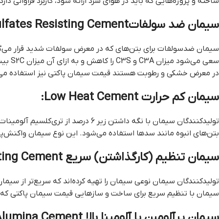
ساخته و پروژه‌هایی که باید در هوای سرد ارائه شود، کاربرد فراوانی دارد.
سیمان ضد سولفاتSulfates Resisting Cement :
سیمان ضدسولفات برای بتن‌های که در معرض سولفات شدید قرار می‌گی
سعی می‌شود میزان C3A و C3S را کاهش و به ازای آن میزان S2C بیشتری مصرف کنند. این نوع سیمان همچنین برای سطح بتون‌های اسکله‌های پل که
در معرض خشکی و رطوبت هستند قيمت سيمان پاکتي نیز استفاده می
سیمان کم حرارت Low Heat Cement:
تولیدکنندگان سیمان با نگه داشتن زیر 6 درصد از تری‌کلسیم آلومینات و با افزایش نسبت C2S، سیمان کم حرارت را تهیه می‌کنند. سیمان کم حرارت در ساخت
بتن‌های انبوه مانند سدها استفاده می‌شود. این نوع سیمان واکنش‌پ
سیمان تنظیم (کارگذاشتن) سریع Quick Setting Cement:
تولیدکنندگان سیمان نوعی سیمان را تهیه کرده‌اند که سریع‌تر از سی
سیمان با تنظیم سریع برای ساخت و سازهایی قيمت سيمان پاکتي که نیاز
سیمان پرآلومین یا آلومینا بالا High Alumina Cement: