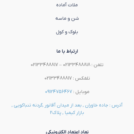
ملات آماده
شن و ماسه
بلوک و کول
ارتباط با ما
تلفن : 02133488818 – 02133488817
تلفکس : 02133488817
موبایل :
09124756467
آدرس : جاده خاوران , بعد از میدان آقانور ,گردنه تنباکویی ,
بازار کیمیا , پلاک2
نماد اعتماد الکترونیکی