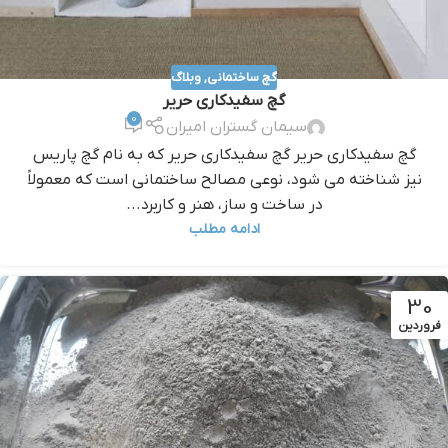
گچ ساختمانی
,
وبلاگ
گچ سفیدکاری حریر
0
سیمان گستران امیران
گچ سفیدکاری حریر گچ سفیدکاری حریر که به نام گچ پاريس
نيز شناخته مي شود، نوعي مصالح ساختماني است که معمولاً
در ساخت و ساز، هنر و کاربرد...
ادامه مطلب
30
فروردین