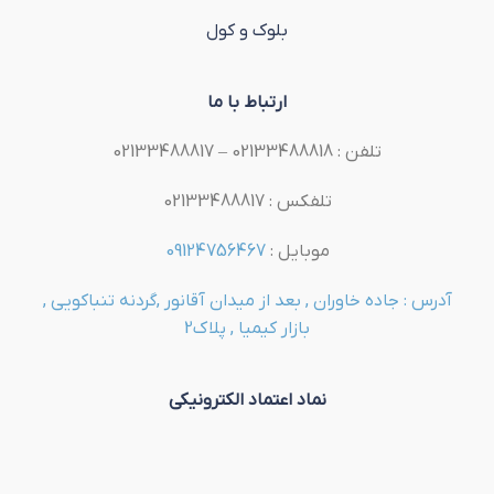
بلوک و کول
ارتباط با ما
تلفن : 02133488818 – 02133488817
تلفکس : 02133488817
موبایل :
09124756467
آدرس : جاده خاوران , بعد از میدان آقانور ,گردنه تنباکویی ,
بازار کیمیا , پلاک2
نماد اعتماد الکترونیکی