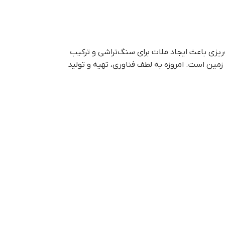
سه (سنگدانه‎ های) کاربرد دارد. مخلوط سیمان با سنگ‌ریزی باعث ایجاد ملات برای سنگ‌تراشی و ترکیب
بردترین ماده در سیاره زمین است. امروزه به لطف فناوری، تهیه و تولید