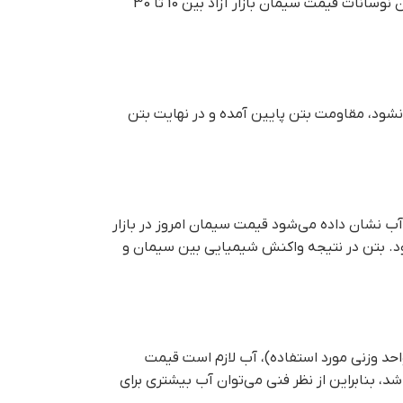
میگردد، به طور طبیعی قیمت آن تغییری نمیکند بیان داشت که قیمت سیمان دولتی در مقایسه با سال گذشته تغییری نکرده است اما اکنون نوسانات قیمت سیمان بازار آزاد بین 10 تا 30
 نشود، مقاومت بتن پایین آمده و در نهایت بتن
ال 1918 منتشر شد که به صورت C/W، یعنی نسبت ترکیب سیمان و آب نشان داده می‌شود قيمت سيمان امروز در بازار
ر گرفته می‌شود. بتن در نتیجه واکنش شیمیایی بین سیمان و
سیمان برای تکمیل کامل واکنش‌های هیدراسیون حدود 35/0 پوند (کیلوگرم یا هر واحد وزنی مورد استفاده)، آب لازم است قيمت
به اندازه کافی جریان نداشته باشد، بنابراین از نظر فنی می‌توان آب بیشتری برای