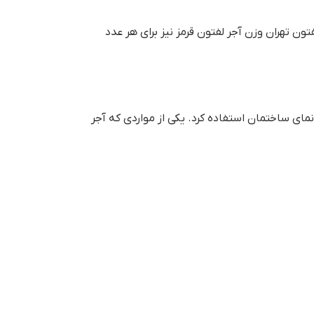
ژه های داخل کشور 5.5*20.5*10 سانتیمتر می باشد. قيمت آجر لفتون تهران وزن آجر لفتون قرمز نیز برای هر عدد
یعنی هر 4 سمت یک آجر لفتون قرمز را میتوان برای نمای ساختمان استفاده کرد. یکی از مواردی که آجر