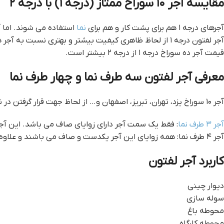
مقایسه آجر ۱۰ سوراخ ممتاز (درجه ۱) با درجه ۲
آجرهای درجه ۱ هم برای پشت کار و هم برای
نما
استفاده می شوند. اما آجرهای درجه ۲ تنها برای پشت کار قابل استفاده هستند، د
آجر لفتون درجه ۱ از لحاظ ظاهری کیفیت بیشتر و بهتری نسبت به آجر های درجه ۲ دارد.
قیمت آجر ده سوراخ درجه ۱ از درجه ۲ بیشتر است.
معرفی آجر لفتون سه طرف نما و چهار طرف نما
آجر ۱۰ سوراخ یزد، تهران، تبریز، اصفهان و… از لحاظ جهت قرار گرفتن در نما به ۲ شیوه تولید می‌شود:
آجر ۳ طرف نما
: فقط یک سمت آجر دارای زوایای صاف می باشد. این آجر
آجر ۴ طرف نما: همه زوایای این آجر یکدست و صاف می باشند و علاوه بر پشت کار، برای نما هم مناسب هستند.
کاربرد آجر لفتون
دیوار چینی
سوله سازی
محوطه باغ
محوطه کارگاه