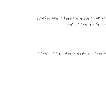
بسیاری از شهرها برای دیوار چینی استفاده می گردد.آجر لفتون یا آجر 10 سوراخ در رنگهای مختلف لفتون زرد و لفتون قرمز ولفتون گلبهی
 بزرگ نیز تولید می گردد.
ست. خاک شیل در فرایند تولید زیر پرس 1000 تنی فشرده می شود و آجر لفتون بدون ریزش و بدون لپ پر شدن تولید می