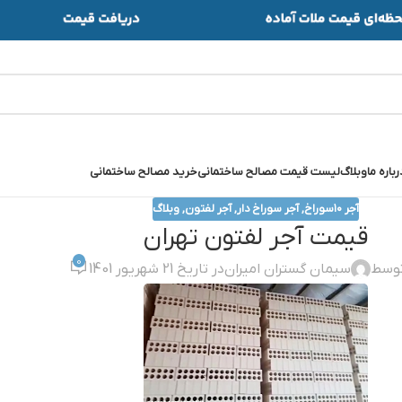
رباره ما
وبلاگ
لیست قیمت مصالح ساختمانی
خرید مصالح ساختمانی
آجر ۱۰سوراخ
,
آجر سوراخ دار
,
آجر لفتون
,
وبلاگ
قيمت آجر لفتون تهران
0
توسط
سیمان گستران امیران
در تاریخ 21 شهریور 1401