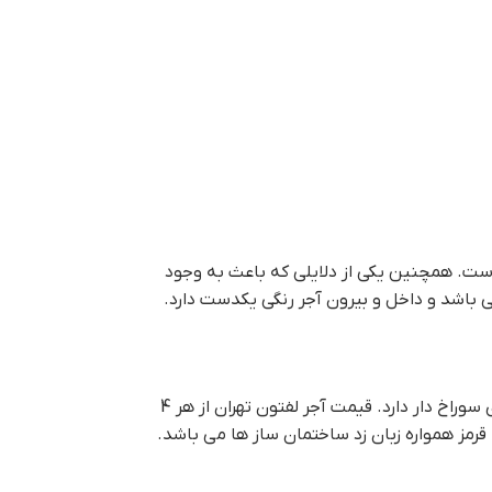
است. همچنین یکی از دلایلی که باعث به وجود
 باشد و داخل و بیرون آجر رنگی یکدست دارد.
با کیفیت ترین آجر لفتون، همین آجر 10 سوراخ قرمز (به انگلیسی Red Perforated Brick) می باشد که قیمتی به نسبت بالاتر از سایر آجرهای سوراخ دار دارد. قيمت آجر لفتون تهران از هر 4
قرمز همواره زبان زد ساختمان ساز ها می باشد.