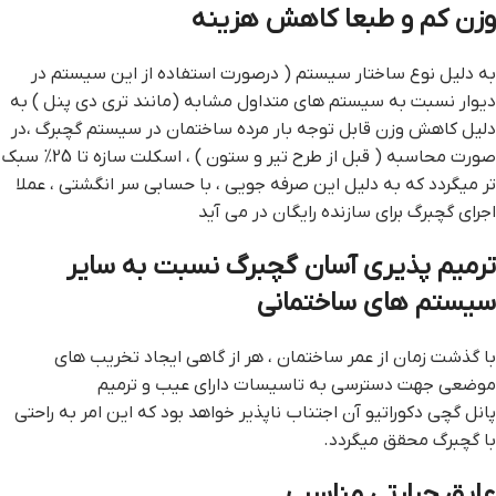
وزن كم و طبعا کاهش هزینه
به دلیل نوع ساختار سیستم ( درصورت استفاده از این سیستم در
دیوار نسبت به سیستم های متداول مشابه (مانند تری دی پنل ) به
دلیل کاهش وزن قابل توجه بار مرده ساختمان در سیستم گچبرگ ،در
صورت محاسبه ( قبل از طرح تیر و ستون ) ، اسکلت سازه تا 25% سبک
تر میگردد که به دلیل این صرفه جویی ، با حسابی سر انگشتی ، عملا
اجرای گچبرگ برای سازنده رایگان در می آید
ترمیم پذیری آسان گچبرگ نسبت به سایر
سیستم های ساختمانی
با گذشت زمان از عمر ساختمان ، هر از گاهی ایجاد تخریب های
موضعی جهت دسترسی به تاسیسات دارای عیب و ترمیم
پانل گچی دکوراتیو آن اجتناب ناپذیر خواهد بود که این امر به راحتی
با گچبرگ محقق میگردد.
عایق حرارتی مناسب