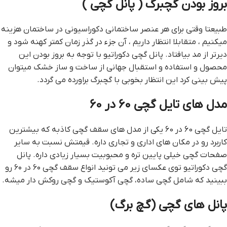
بروز بودن گچبرگ ( پانل گچی )
طبیعتا وقتی برای هر عنصر ساختمانی دکوراسیونی در ساختمان هزینه
میکنیم ، متقابلا انتظار داریم ، آن جزء در گذر زمان کمتر کهنه شود و
دیرتر از مد بیافتاد. پانل گچی دکوراتیو با توجه به بروز بودن این
محصول و استفاده و استقبال جهانی از ساخت و ساز خشک میتوان
پیش بینی کرد این انتظار بخوبی با گچبرگ براورده می گردد.
مدل های تایل گچی 60 در 60
تایل گچی 60 در 60 یکی از مدل های سقف گچی کاذبه که بیشترین
کاربرد رو در مکان های اداری و تجاری داره. قیمتش نسبت به سایر
صفحات گچی خیلی پایین تره و محبوبیت بسیار زیادی داره. پانل
گچی دکوراتیو توی عکسای زیر می تونید انواع سقف گچی ۶۰ در ۶۰ رو
ببینید که شامل گچی ساده، گچی آکوستیک و گچی روکش دار میشه.
پانل های گچی (گچ برگ)