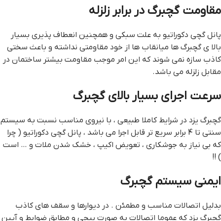
مقاومت گچبرگ در برابر زلزله
پانل گچی دکوراتیو به علت سبكی و همچنین انعطاف پذیری بسیار
بالا ی گچبرگ ها میانقاب ها از خود مقاومتی نداشته و باعث سختی
کاذب سازه نمی شوند که این امر موجب مقاومت بیشتر ساختمان در
مقابل زلزله می باشد.
سرعت اجرای بسیار بالای گچبرگ
گچبرگ یزد در شرایط کاملا طبیعی ، با نیروی مناسب نسبت به سیستم
سنتی تا 4 برابر سریع تر قابل اجرا می باشد ، پانل گچی دکوراتیو ( چرا
که بی نیاز به جوشکاری ، تعویض اکیپ ، خشک شدن ملات و … است
) !!
ایمنی سیستم گچبرگ
بدلیل اتصالات مناسب و مطمئن . در دیوارها و سقف های کاذب
گچبرگ یزد که عموما اتصالات به صورت پیچی و مطابق ضوابط و آیین