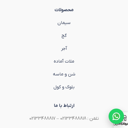
محصولات
سیمان
گچ
آجر
ملات آماده
شن و ماسه
بلوک و کول
ارتباط با ما
تلفن : 02133488818 – 02133488817
روشگاه
ساب کاربری من