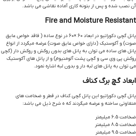
آن نصب شده و پس از بتونه کاری آماده نقاشی می باشد.
Fire and Moisture Resistant
پانل گچی دکوراتیو در ابعاد 60 ×60 در نوع ساده ( فاقد خواص عایق
صوت) و آکوستیک (دارای خواص عایق صوت) عرضه میگردد از انواع
پانل های ساده می توان به پانل های بدون روکش و روکش دار (گچی
روکش پی وی سی و گچی پشت آلومنیوم) و از پانل های آکوستیک
می توان به پانل های لبه دار و بدون لبه اشاره نمود.
ابعاد گچ برگ کناف
پانل گچی دکوراتیو این پانل گچی کناف در قطر و ضخامت های
متفاوتی ساخته و عرضه میگردند که ه شرح ذیل می باشد:
ضخامت 6.5 میلیمتر
ضخامت 8.5 میلیمتر
ضخامت 9.5 میلیمتر