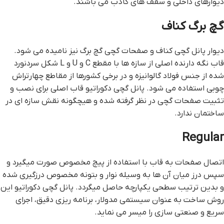
دیوارهای داخلی و سقف های کاذب می باشند.
گچ برگ کناف
دیوار پانل گچی کناف و صفحات گچی گچ برگ نیز نامیده می شود.
قاب نگه دارنده اصلی از سازه ها با مقطع C و U و L شکل سردنورد
شده از جنس فولاد گالوانیزه و در برخی کشورها از مقاطع چهارتراش
چوبی استفاده می شود. پانل گچی دکوراتیو قاب اصلی برای نصب و
تثبیت صفحات گچی در نظر گرفته شده و هیچگونه نقش سازه ای در
ساختمان ندارد.
Regular
اتصال صفحات به قاب با استفاده از پیچ مخصوص صورت میگیرد و
سپس درز میان آن ها به وسیله نوار و بتونه مخصوص درزگیری شده
و بدین ترتیب سطحی یکپارچه حاصل میگردد. پانل گچی دکوراتیو این
روش ساخت به عنوان سیستمی مدولار، برنامه ریزی دقیق، اجرای
سریع و صنعتی سازی را میسر می نماید.