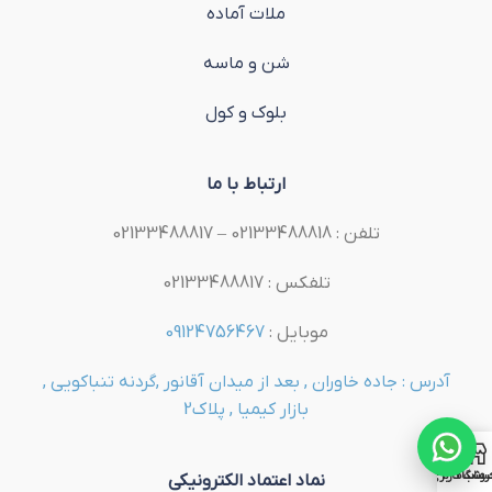
ملات آماده
شن و ماسه
بلوک و کول
ارتباط با ما
تلفن : 02133488818 – 02133488817
تلفکس : 02133488817
موبایل :
09124756467
آدرس : جاده خاوران , بعد از میدان آقانور ,گردنه تنباکویی ,
بازار کیمیا , پلاک2
روشگاه
ساب کاربری من
نماد اعتماد الکترونیکی