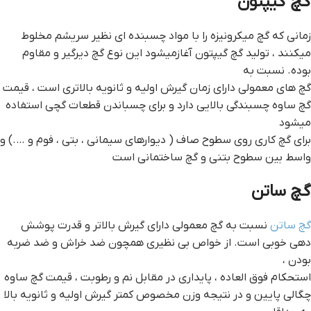
گچ گیپتون
زمانی که گچ میکرونیزه را با مواد چسبنده ای نظیر سریشم مخلوط
میکنند ، تولید گچ گیپتون آغازمیشود این نوع گچ دیرگیر و مقاوم
بوده. نسبت به
گچ های معمولی دارای زمان گیرش اولیه و ثانویه بالاتری است ، قيمت
گچ ساوه چسبندگی بالایی دارد و برای چسباندن قطعات گچی استفاده
میشود
برای گچ کاری روی سطوح صاف ( دیوارهای سیمانی ، بتی ، فوم و ….) و
واسط بین سطوح بتنی و گچ ساختمانی است
گچ ساتن
گچ ساتن
نسبت به گچ معمولی دارای گیرش بالاتر و قدرت پوشش
دهی خوبی است. از خواص بی نظیری همچون ضد خراش و ضد ضربه
بودن ،
استحکام فوق العاده ، پایداری در مقابل نم و رطوبت ، قيمت گچ ساوه
چگالی پایین و در نتیجه وزن مخصوص کمتر گیرش اولیه و ثانویه بالا