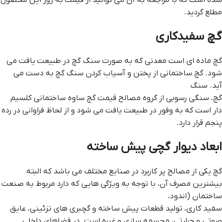
مطلع گردید.
گچ سفیدکاری
گچ ماده ای است معدنی که به صورت سنگ‌ گچ در طبیعت یافت می
شود. گچ ساختمانى از پختن و آسياب کردن سنگ گچ به دست مى
آید. سنگ
گچ، سنگي رسوبی از گروه مصالح قيمت گچ ساوه ساختمانی كلسيم
دار است كه به وفور در طبيعت يافت مي شود و از لحاظ فراواني در رده
پنجم قرار دارد.
ابعاد ديوار گچي پيش ساخته
گچ ‌یکی از مصالح پر کاربرد در صنایع مختلف می باشد که البته
بیشترین مصرف آن، با توجه به ویژگی هایی که دارد مربوط به صنعت
ساختمان (اندود،
سفید کاری، تولید قطعات پیش ساخته و گچبری های تزئینی، عایق
صوتی و حرارتی، مجسمه سازی و غیره است. در فضاهای داخلی