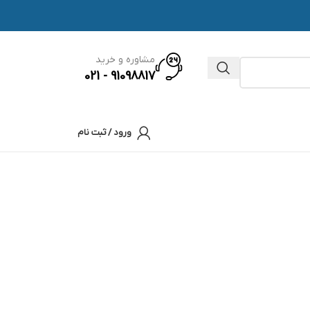
مشاوره و خرید
91098817 - 021
ورود / ثبت نام