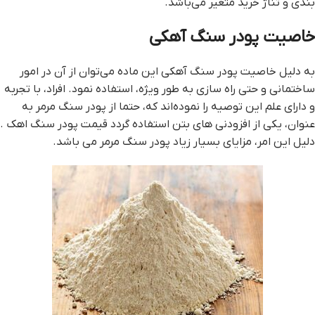
بندي و تناژ خريد متغير مي‌باشد.
خاصيت پودر سنگ آهکي
به دليل خاصيت پودر سنگ آهکي اين ماده مي‌توان از آن در امور
ساختماني و حتي راه سازي به طور ويژه، استفاده نمود. افراد، با تجربه
و داراي علم اين توصيه را نموده‌اند که، حتما از پودر سنگ مرمر به
عنوان، يکي از افزودني هاي بتن استفاده گردد قيمت پودر سنگ اهک .
دليل اين امر، مزاياي بسيار زياد پودر سنگ مرمر مي باشد.