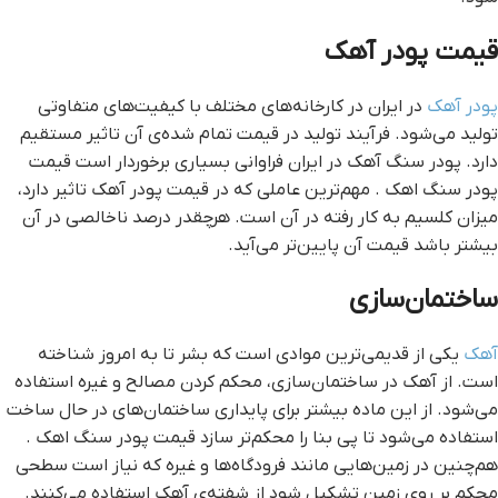
قيمت پودر آهک
پودر آهک
در ايران در کارخانه‌‌هاي مختلف با کيفيت‌‌هاي متفاوتي
توليد مي‌‌شود. فر‌‌آيند توليد در قيمت تمام شده‌‌ي آن تاثير مستقيم
دارد. پودر سنگ آهک در ايران فراواني بسياري برخوردار است قيمت
پودر سنگ اهک . مهم‌‌ترين عاملي که در قيمت پودر آهک تاثير دارد،
ميزان کلسيم به کار رفته در آن است. هر‌‌چقدر درصد نا‌‌خالصي در آن
بيشتر باشد قيمت آن پايين‌‌تر مي‌‌آيد.
ساختمان‌‌سازي
آهک
يکي از قديمي‌‌ترين موادي است که بشر تا به امروز شناخته
است. از آهک در ساختمان‌‌سازي، محکم کردن مصالح و غيره استفاده
مي‌‌شود. از اين ماده بيشتر براي پايداري ساختمان‌‌‌هاي در حال ساخت
استفاده مي‌‌شود تا پي بنا را محکم‌‌تر سازد قيمت پودر سنگ اهک .
هم‌‌چنين در زمين‌‌هايي مانند فرودگاه‌‌ها و غيره که نياز است سطحي
محکم بر روي زمين تشکيل شود از شفته‌‌ي آهک استفاده مي‌‌کنند.