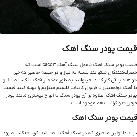
قيمت پودر سنگ اهک
قيمت پودر سنگ اهک فرمول سنگ آهک caco3 است که
مصرف‌کنندگان ميتوانند بسته به نياز و در حيطه خاصي که مي
خواهند با آن کار کنند. ميتوانند به طور عمده از آهک با کلسيم بالا و
يا آهک دولوميتي با فرمول کربنات کلسيم منيزيم را تهيه کنند قيمت
پودر سنگ اهک. علاوه بر آن پودر سنگ با انواع بيشتري مانند پودر
مرمريت و گرانيت هم موجود است.
قيمت پودر سنگ اهک
در ابتدا اولين عنصري که در سنگ آهک يافت شد، کربنات کلسيم بود