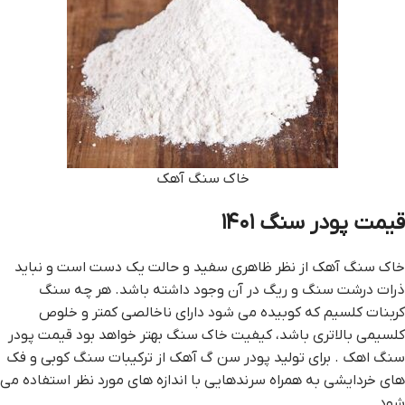
خاک سنگ آهک
قیمت پودر سنگ ۱۴۰۱
خاک سنگ آهک از نظر ظاهري سفيد و حالت يک دست است و نبايد
ذرات درشت سنگ و ريگ در آن وجود داشته باشد. هر چه سنگ
کربنات کلسيم که کوبيده مي شود داراي ناخالصي کمتر و خلوص
کلسيمي بالاتري باشد، کيفيت خاک سنگ بهتر خواهد بود قيمت پودر
سنگ اهک . براي توليد پودر سن گ آهک از ترکيبات سنگ کوبي و فک
هاي خردايشي به همراه سرندهايي با اندازه هاي مورد نظر استفاده مي
شود.