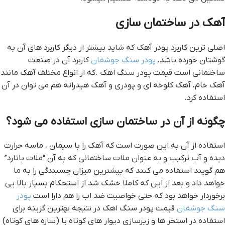
آهک در ساختمان سازي
اصلي ترين کاربرد پودر آهک که شايد بيشتر از ديگر کاربرد هاي آن به
گوشتان خورده باشد،
پودر سنگ جوشقان
کاربرد آن در صنعت
ساختماني است قيمت پودر سنگ اهک .که از انواع مختلف آهک مانند
آهک خام، آهک کلوخه اي و پودري و آهک هيدراته هم مي توان در آن
استفاده کرد.
چگونه از آن در ساختمان سازي استفاده مي شود؟
استفاده از آن به اين صورت است که آهک را با سيمان ، ماسه حرارت
ديده و آب ترکيب و به عنوان ملات ساختماني که به آن “ملات باتارد”
هم گويند استفاده مي کنند که بيشترين ميزان چسبندگي را به ما
خواهد داد و بعد از اين که کاملا خشک شد از استحکام بسيار بالا يي
برخوردار خواهد بود که حتي خواصيت ضد اب را هم دارا است
پودر
سنگ جوشقان
قيمت پودر سنگ اهک در نتيجه بهترين گزينه براي
استفاده در استخر ها و زيرسازي ديوار هاي کوتاه يا (سازه هاي کوتاه)