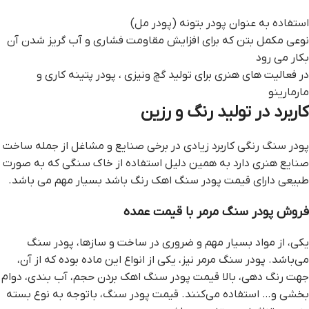
استفاده به عنوان پودر بتونه (پودر مل)
نوعي مکمل بتن که براي افزايش مقاومت فشاري و آب گريز شدن آن
بکار مي رود
در فعاليت هاي هنري براي توليد گچ ونيزي ، پودر پتينه کاري و
مارمارينو
کاربرد در توليد رنگ و رزين
پودر سنگ رنگي کاربرد زيادي در برخي صنايع و مشاغل از جمله ساخت
صنايع هنري دارد به همين دليل استفاده از خاک سنگي که به صورت
طبيعي داراي قيمت پودر سنگ اهک رنگ باشد بسيار مهم مي باشد.
فروش پودر سنگ مرمر با قيمت عمده
يکي، از مواد بسيار مهم و ضروري در ساخت و سازها، پودر سنگ
مي‌باشد. پودر سنگ مرمر نيز، يکي از انواع اين ماده بوده که از آن،
جهت رنگ دهي، بالا قيمت پودر سنگ اهک بردن حجم، آب بندي، دوام
بخشي و… استفاده مي‌کنند. قيمت پودر سنگ، باتوجه به نوع بسته