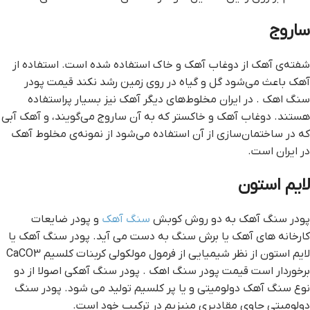
سا‌‌رو‌‌ج
شفته‌‌ي آهک از دوغاب آهک و خاک استفاده شده است. استفاده از
آهک باعث مي‌‌شود گل و گياه در روي زمين رشد نکند قيمت پودر
سنگ اهک . در ايران مخلوط‌‌هاي ديگر آهک نيز بسيار پر‌‌استفاده
هستند. دوغاب آهک و خاکستر که به آن سا‌‌رو‌‌ج مي‌‌گويند، و آهک آبي
که در ساختمان‌‌سازي از آن استفاده مي‌‌شود از نمونه‌‌ي مخلوط آهک
در ايران است.
لايم استون
پودر سنگ آهک به دو روش کوبش
سنگ آهک
و پودر ضايعات
کارخانه هاي آهک يا برش سنگ به دست مي آيد. پودر سنگ آهک يا
لايم استون از نظر شيميايي از فرمول مولکولي کربنات کلسيم CaCO3
برخوردار است قيمت پودر سنگ اهک . پودر سنگ آهکي اصولا از دو
نوع سنگ آهک دولوميتي و يا پر کلسيم توليد مي شود. پودر سنگ
دولوميتي حاوي مقاديري منيزيم در ترکيب خود است.