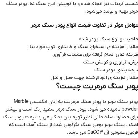
کلسيم کربنات نيز انجام شده و با کوبيدن اين سنگ ها، پودر سنگ
مرمر تهيه و توليد مي‌شود.
عوامل موثر در تفاوت قيمت انواع پودر سنگ مرمر
ماهيت و نوع سنگ پودر شده
مقدار، هزينه ي استخراج سنگ و خريداري کوپ مورد نياز
هزينه هاي انجام گرفته براي عمليات فرآوري
برش، فرآوري و کوبش سنگ
درجه بندي پودر سنگ
مقدار هزينه ي انجام شده جهت حمل و نقل
پودر سنگ مرمريت چيست؟
پودر سنگ مرمر يا پودر سنگ مرمريت به زبان انگليسي Marble
powder ناميده مي شود. پودر سنگ مرمر سفيد رنگ است و بيشتر
براي مصارف ساختماني نظير تهيه بتن به کار مي رد قيمت پودر سنگ
اهک . سنگ مرمر نوعي سنگ دگرگوني شده از سنگ آهک است که
فرمول عمومي آن CaCO3 مي باشد.