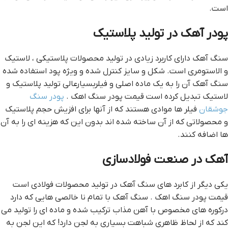
است.
پودر آهک در توليد پلاستيک
سنگ آهک داراي کاربرد زيادي در توليد محصولات پلاستيکي ، لاستيک
و الاستومري است. شکل و سايز کنترل شده و ويژه پود استفاده شده
سنگ آهک آن را به يک ماده اصلي و فيلربسيارعالي توليد پلاستيک و
لاستيک تبديل کرده است قيمت پودر سنگ اهک .
پودر سنگ
جوشقان
فيلر ها موادي هستند که از آنها براي افزيش حجم پلاستيک
و محصولاتي که از آن ساخته شده اند بدون اين که هزينه اي را به آن
ها اضافه کنند.
آهک در صنعت فولادسازي
يکي ديگر از کابرد هاي سنگ آهک در توليد محصولات فولادي است
قيمت پودر سنگ اهک . سنگ آهک با تمام نا خالصي هايي که دارد
درکوره هاي مخصوص با آهن مذاب ترکيب شده و ماده اي را توليد مي
کند که از لحاظ ظاهري شباهت بسياري به لجن دارد! که اين لجن به