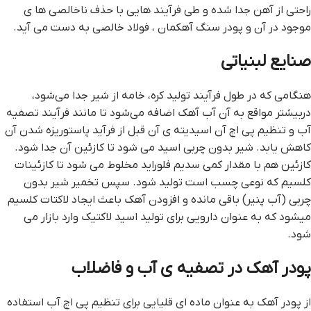
راحتي از آهن جدا شده و طي فرآيند هايي با حذف ناخالصي ها ي
موجود در آن و پودر سنگ آهکمان ، فولاد خالصي به دست مي آيد.
صنايع لبنياتي
هنگامي که در طول فرآيند توليد کره، خامه از شير جدا مي‌شود،
دربيشتر مواقع به آن آب آهک اضافه مي‌شود تا مانند فرآيند تصفيه
آب و تنظيم پي اچ آن اسيديته ي آن قبل از فرآيد پاستوريزه شدن آن
کاهش يابد. شير بدون چربي اسيد مي شود تا کازئين آن جدا شود.
کازئين هم با مقدار کمي سديم فلورايد مخلوط مي شود تا کازئينات
کلسيم که نوعي چسب است توليد شود. سپس تخمير شير بدون
چربي (آب پنير) باقي مانده و افزودن آهک باعث ايجاد لاکتات کلسيم
ميشود که به عنوان دارويي براي توليد اسيد لاکتيک وارد بازار مي
شود.
پودر آهک در تصفيه ي آب و فاضلاب
از پودر آهک به عنوان ماده اي قليايي براي تنظيم پي اچ آب استفاده