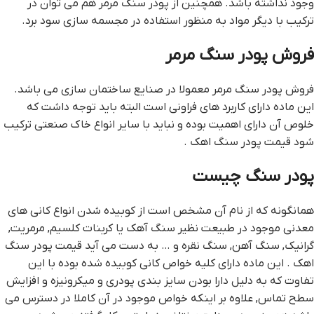
وجود نداشته باشد. همچنين از پودر سنگ مرمر هم مي توان در
ترکيب با ديگر مواد به منظور استفاده در مجسمه سازي سود برد.
فروش پودر سنگ مرمر
فروش پودر سنگ مرمر معمولا در صنايع ساختمان سازي مي باشد.
اين ماده داراي کاربرد هاي فراوني است البته بايد توجه داشت که
خلوص آن داراي اهميت بوده و نبايد با ساير انواع خاک صنعتي ترکيب
شود قيمت پودر سنگ اهک .
پودر سنگ چيست
همانگونه که از نام آن مشخص است از کوبيده شدن انواع کاني هاي
معدني موجود در طبيعت نظير سنگ آهک يا کربنات کلسيم, مرمريت,
گرانيک, سنگ آهن, سنگ نقره و … به دست مي آيد قيمت پودر سنگ
اهک . اين ماده داراي کليه خواص کاني کوبيده شده بوده با اين
تفاوت که به دليل دارا بودن سايز بندي پودري و ميکرونيزه و افزايش
سطح تماس, علاوه بر اينکه خواص موجود در آن کاملا در دسترس مي