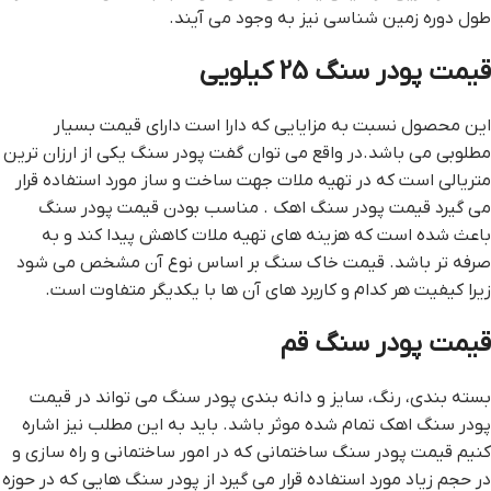
طول دوره زمين شناسي نيز به وجود مي آيند.
قيمت پودر سنگ 25 کيلويي
اين محصول نسبت به مزايايي که دارا است داراي قيمت بسيار
مطلوبي مي باشد.در واقع مي توان گفت پودر سنگ يکي از ارزان ترين
متريالي است که در تهيه ملات جهت ساخت و ساز مورد استفاده قرار
مي گيرد قيمت پودر سنگ اهک . مناسب بودن قيمت پودر سنگ
باعث شده است که هزينه هاي تهيه ملات کاهش پيدا کند و به
صرفه تر باشد. قيمت خاک سنگ بر اساس نوع آن مشخص مي شود
زيرا کيفيت هر کدام و کاربرد هاي آن ها با يکديگر متفاوت است.
قیمت پودر سنگ قم
بسته بندي، رنگ، سايز و دانه بندي پودر سنگ مي تواند در قيمت
پودر سنگ اهک تمام شده موثر باشد. بايد به اين مطلب نيز اشاره
کنيم قيمت پودر سنگ ساختماني که در امور ساختماني و راه سازي و
در حجم زياد مورد استفاده قرار مي گيرد از پودر سنگ هايي که در حوزه