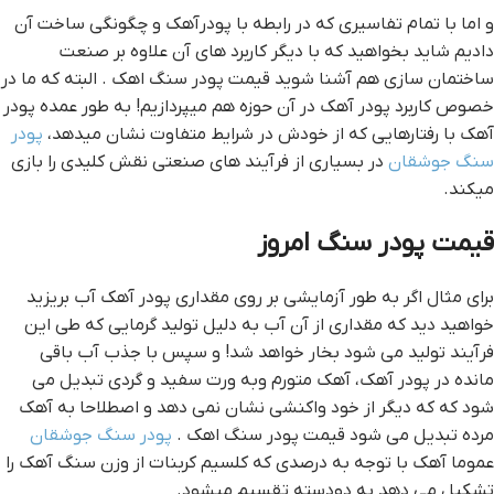
و اما با تمام تفاسيري که در رابطه با پودرآهک و چگونگي ساخت آن
داديم شايد بخواهيد که با ديگر کاربرد هاي آن علاوه بر صنعت
‌ساختمان سازي هم آشنا شويد قيمت پودر سنگ اهک . البته که ما در
خصوص کاربرد پودر آهک در آن حوزه هم ميپردازيم! به طور عمده پودر
آهک با رفتارهايي که از خودش در شرايط متفاوت نشان ميدهد،
پودر
سنگ جوشقان
در بسياري از فرآيند هاي صنعتي نقش کليدي را بازي
ميکند.
قیمت پودر سنگ امروز
براي مثال اگر به طور آزمايشي بر روي مقداري پودر آهک آب بريزيد
خواهيد ديد که مقداري از آن آب به دليل توليد گرمايي که طي اين
فرآيند توليد مي شود بخار خواهد شد! و سپس با جذب آب باقي
مانده در پودر آهک، آهک متورم وبه ورت سفيد و گردي تبديل مي
شود که که ديگر از خود واکنشي نشان نمي دهد و اصطلاحا به آهک
مرده تبديل مي شود قيمت پودر سنگ اهک .
پودر سنگ جوشقان
عموما آهک با توجه به درصدي که کلسيم کربنات از وزن سنگ آهک را
تشکيل مي دهد به دودسته تقسيم ميشود.