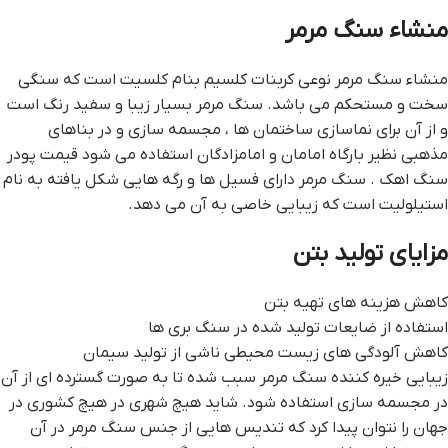
منشاء سنگ مرمر
منشاء سنگ مرمر نوعي کربنات کلسيم بنام کلسيت است که سنگي
سخت و مستحکم مي باشد. سنگ مرمر بسيار زيبا و سفيد رنگ است
و از آن براي نماسازي ساختمان ها ، مجسمه سازي و در بناهاي
مذهبي نظير بارگاه امامان و امامزادگان استفاده مي شود قيمت پودر
سنگ اهک . سنگ مرمر داراي فسيل ها و رگه هايي شکل يافته به نام
استيلوليت است که زيبايي خاصي به آن مي دهد.
مزاياي توليد بتن
کاهش هزينه هاي تهيه بتن
استفاده از ضايعات توليد شده در سنگ بري ها
کاهش آلودگي هاي زيست محيطي ناشي از توليد سيمان
زيبايي خيره کننده سنگ مرمر سبب شده تا به صورت گسترده اي از آن
در مجسمه سازي استفاده شود. شايد هيچ شهري در هيچ کشوري در
جهان را نتوان پيدا کرد که تنديس هايي از جنس سنگ مرمر در آن