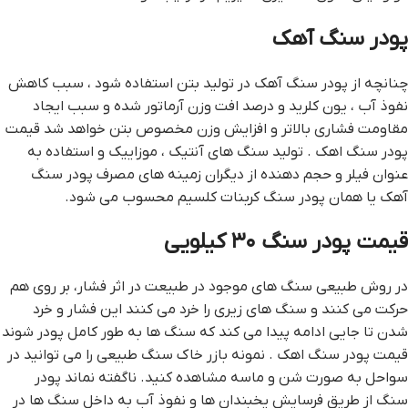
پودر سنگ آهک
چنانچه از پودر سنگ آهک در توليد بتن استفاده شود ، سبب کاهش
نفوذ آب ، يون کلريد و درصد افت وزن آرماتور شده و سبب ايجاد
مقاومت فشاري بالاتر و افزايش وزن مخصوص بتن خواهد شد قيمت
پودر سنگ اهک . توليد سنگ هاي آنتيک ، موزاييک و استفاده به
عنوان فيلر و حجم دهنده از ديگران زمينه هاي مصرف پودر سنگ
آهک يا همان پودر سنگ کربنات کلسيم محسوب مي شود.
قیمت پودر سنگ ۳۰ کیلویی
در روش طبيعي سنگ هاي موجود در طبيعت در اثر فشار، بر روي هم
حرکت مي کنند و سنگ هاي زيري را خرد مي کنند اين فشار و خرد
شدن تا جايي ادامه پيدا مي کند که سنگ ها به طور کامل پودر شوند
قيمت پودر سنگ اهک . نمونه بازر خاک سنگ طبيعي را مي توانيد در
سواحل به صورت شن و ماسه مشاهده کنيد. ناگفته نماند پودر
سنگ از طريق فرسايش يخبندان ها و نفوذ آب به داخل سنگ ها در