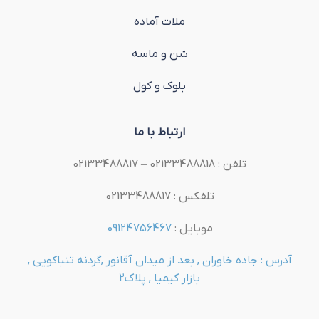
ملات آماده
شن و ماسه
بلوک و کول
ارتباط با ما
تلفن : 02133488818 – 02133488817
تلفکس : 02133488817
موبایل :
09124756467
آدرس : جاده خاوران , بعد از میدان آقانور ,گردنه تنباکویی ,
بازار کیمیا , پلاک2