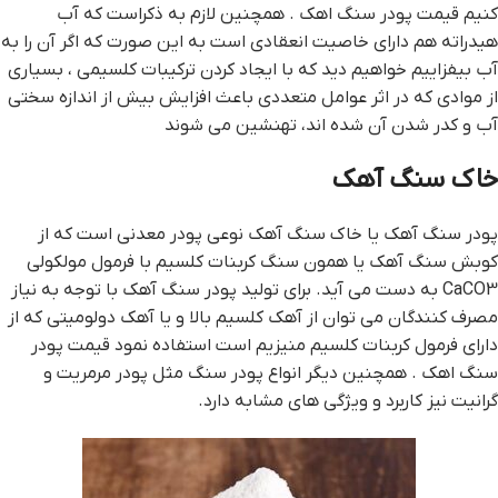
کنيم قيمت پودر سنگ اهک . همچنين لازم به ذکراست که آب
هيدراته هم داراي خاصيت انعقادي است به اين صورت که اگر آن را به
آب بيفزاييم خواهيم ديد که با ايجاد کردن ترکيبات کلسيمي ، بسياري
از موادي که در اثر عوامل متعددي باعث افزايش بيش از اندازه سختي
آب و کدر شدن آن شده اند، تهنشين مي شوند
خاک سنگ آهک
پودر سنگ آهک يا خاک سنگ آهک نوعي پودر معدني است که از
کوبش سنگ آهک يا همون سنگ کربنات کلسيم با فرمول مولکولي
CaCO3 به دست مي آيد. براي توليد پودر سنگ آهک با توجه به نياز
مصرف کنندگان مي توان از آهک کلسيم بالا و يا آهک دولوميتي که از
داراي فرمول کربنات کلسيم منيزيم است استفاده نمود قيمت پودر
سنگ اهک . همچنين ديگر انواع پودر سنگ مثل پودر مرمريت و
گرانيت نيز کاربرد و ويژگي هاي مشابه دارد.