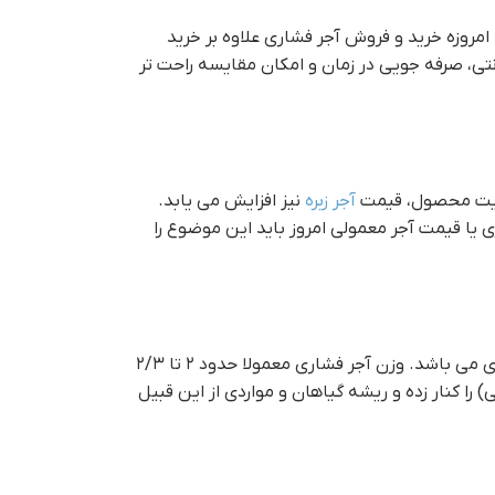
مروزه خرید و فروش آجر فشاری علاوه بر خرید
نتی، صرفه جویی در زمان و امکان مقایسه راحت تر
کیفیت محصول، قیمت
آجر زبره
نیز افزایش می یابد.
 یا قیمت آجر معمولی امروز باید این موضوع را
تولید آجر فشاری دستی در ابعاد مختلفی صورت می پذیرد. ابعاد ۵×۱۱×۲۲، ۵/۵×۱۱×۲۲، ۵×۱۰×۲۲ و ۵/۵×۱۰×۲۲، از متداول ترین ابعاد آجر فشاری می باشد. وزن آجر فشاری معمولا حدود ۲ تا ۲/۳
را کنار زده و ریشه گیاهان و مواردی از این قبیل