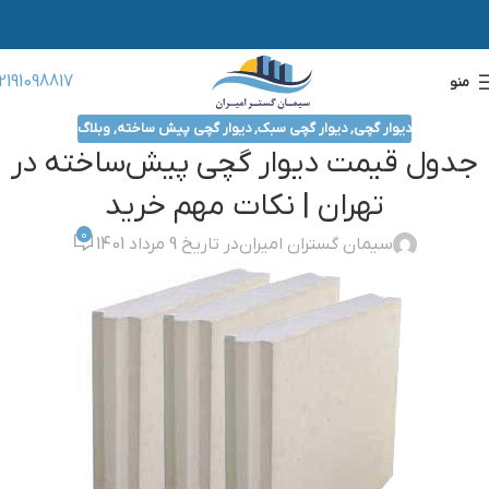
2191098817
منو
ديوار گچي
,
ديوار گچي سبک
,
دیوار گچی پیش ساخته
,
وبلاگ
جدول قیمت دیوار گچی پیش‌ساخته در
تهران | نکات مهم خرید
0
سیمان گستران امیران
در تاریخ 9 مرداد 1401