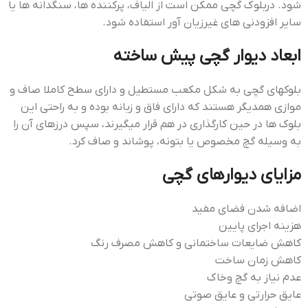
شود. دربلوك گچی ممكن است از الياف، پركننده ها، سنگدانه ها يا
ساير افزودنی هاي غيرزيان آور استفاده شود.
ابعاد ديوار گچي پيش ساخته
بلوکهای گچی به شکل مكعب مستطيل و دارای سطح کاملا صاف و
موازی همدیگر هستند که دارای فاق و زبانه بوده و به راحتی این
بلوک ها در حین کارگذاری در هم قرار میگیرند، سپس درزهای آن را
به وسیله گچ مخصوص یا بتونه، پوشاند و صاف کرد.
مزایای دیوارهای گچی
اضافه شدن فضاي مفيد
هزينه اجراي پايين
كاهش ضايعات ساختماني و كاهش مصرف رنگ
كاهش زمان ساخت
عدم نياز به گچ وخاك
عايق حرارتي و عایق صوتي