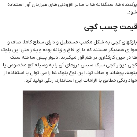
پركننده ها، سنگدانه ها يا ساير افزودنی هاي غيرزيان آور استفاده
شود.
قيمت چسب گچي
بلوکهای گچی به شکل مكعب مستطيل و دارای سطح کاملا صاف و
موازی همدیگر هستند که دارای فاق و زبانه بوده و به راحتی این بلوک
ها در حین کارگذاری در هم قرار میگیرند، دیوار پیش ساخته سبک
گچی ديوار گچي سبک سپس درزهای آن را به وسیله گچ مخصوص یا
بتونه، پوشاند و صاف کرد. اين نوع بلوك ها را مي توان با استفاده از
مواد رنگي مطابق با الزامات اين استاندارد، رنگی توليد كرد.