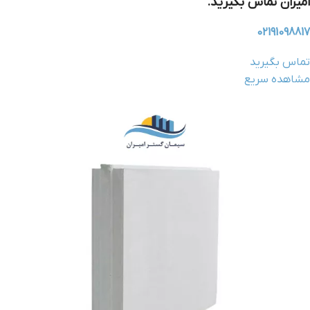
امیران تماس بگیرید.
02191098817
تماس بگیرید
مشاهده سریع