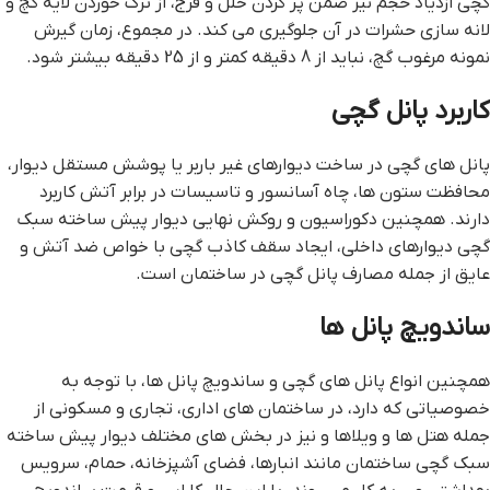
گچی ازدیاد حجم نیز ضمن پر کردن خلل و فرج، از ترک خوردن لایه گچ و
لانه ‌سازی حشرات در آن جلوگیری می کند. در مجموع، زمان گیرش
نمونه مرغوب گچ، نباید از 8 دقیقه کمتر و از 25 دقیقه بیشتر شود.
کاربرد پانل گچی
پانل های گچی در ساخت دیوارهای غير باربر يا پوشش مستقل ديوار،
محافظت ستون ها، چاه آسانسور و تاسيسات در برابر آتش کاربرد
دارند. همچنین دکوراسیون و روکش نهایی دیوار پیش ساخته سبک
گچی دیوارهای داخلی، ایجاد سقف کاذب گچی با خواص ضد آتش و
عایق از جمله مصارف پانل گچی در ساختمان است.
ساندویچ پانل ها
همچنین انواع پانل های گچی و ساندویچ پانل ها، با توجه به
خصوصیاتی که دارد، در ساختمان های اداری، تجاری و مسکونی از
جمله هتل ها و ویلاها و نیز در بخش های مختلف دیوار پیش ساخته
سبک گچی ساختمان مانند انبارها، فضای آشپزخانه، حمام، سرویس