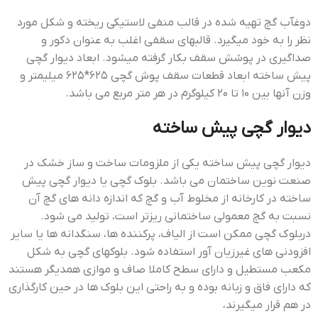
دوغآب گچ تهیه شده در قالب منفی لاستیکی ریخته و شکل مورد
نظر را به خود میگیرد. قالبهای سقفی اغلب به عنوان دکور و
صداگیری در پوشش سقف بکار گرفته میشود. ابعاد دیوار گچی
پیش ساخته ابعاد قطعات سقف پوش گچی ۶۲۵*۶۲۵ میلیمتر و
وزن آنها بین ۱۰ تا ۲۰ کیلوگرم در هر متر مربع می باشد.
دیوار گچی پیش ساخته
دیوار گچی پیش ساخته یکی از ملزومات ساخت و ساز خشک در
صنعت نوین ساختمان می باشد. بلوک گچی یا دیوار گچی پیش
ساخته در کارخانه از مخلوط آب و گچ که اندازه دانه های گچ آن
نسبت به گچ معمولی ساختمانی ریزتر است، تولید می شود.
دربلوك گچی ممكن است از الياف، پركننده ها، سنگدانه ها يا ساير
افزودنی هاي غيرزيان آور استفاده شود. بلوکهای گچی به شکل
مكعب مستطيل و دارای سطح کاملا صاف و موازی همدیگر هستند
که دارای فاق و زبانه بوده و به راحتی این بلوک ها در حین کارگذاری
در هم قرار میگیرند،