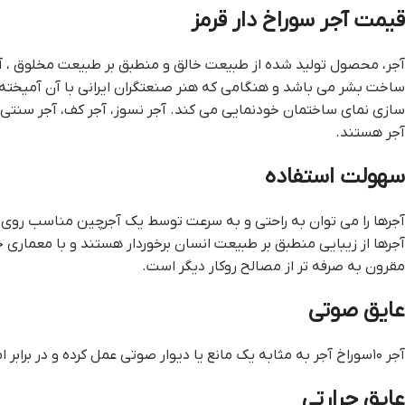
قیمت آجر سوراخ دار قرمز
آجر، محصول تولید شده از طبیعت خالق و منطبق بر طبیعت مخلوق ، آجر ۱۰سوراخ یکی از قدیمی ترین کالاهای مه
ساخت بشر می باشد و هنگامی که هنر صنعتگران ایرانی با آن آمیخته می
سازی نمای ساختمان خودنمایی می کند. آجر نسوز، آجر کف، آجر سنتی و آجر لفتون یا آجر ۱۰سوراخ
آجر هستند.
سهولت استفاده
آجرها را می توان به راحتی و به سرعت توسط یک آجرچین مناسب روی 
آجرها از زیبایی منطبق بر طبیعت انسان برخوردار هستند و با معماری جاری تطابق دارند. آج
مقرون به صرفه تر از مصالح روکار دیگر است.
عایق صوتی
آجر ۱۰سوراخ آجر به مثابه یک مانع یا دیوار صوتی عمل کرده و در برابر امواج صوتی، مقاومت خوبی از خود نشان می دهد.
عایق حرارتی