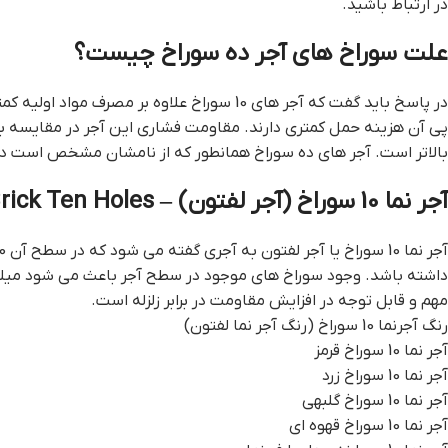
در ارتباط باشید.
علت سوراخ های آجر ده سوراخ چیست؟
در پاسخ باید گفت که آجر های 10 سوراخ علاوه بر مصرف مواد اولیه کمتر و در نتیجه قیمت به صرفه تر، وزن کمتری نیز دارند و در
پی آن هزینه حمل کمتری دارند. مقاومت فشاری این آجر در مقایسه با م
بالاتر است. آجر های ده سوراخ همانطور که از نامشان مشخص است دارای 10 سوراخ به قطر 1.5 تا 2.5 سانتی متر
آجر نما 10 سوراخ (آجر لفتون) – Brick Ten Holes
آجر نما 10 سوراخ یا آجر لفتون به آجری گفته می شود که در سطح آن 10 سوراخ با قطرهای 1.5 تا 2.5 سانتی متری وجود
داشته باشد. وجود سوراخ های موجود در سطح آجر باعث می شود میل
مهم و قابل توجه در افزایش مقاومت در برابر زلزله است.
رنگ آجرنما 10 سوراخ (رنگ آجر نما لفتون)
آجر نما 10 سوراخ قرمز
آجر نما 10 سوراخ زرد
آجر نما 10 سوراخ گلبهی
آجر نما 10 سوراخ قهوه ای