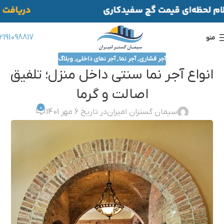
2191098817
منو
آجر فشاری
,
آجر نما
,
آجر نمای داخلی
,
وبلاگ
انواع آجر نما سنتی داخل منزل؛ تلفیق
اصالت و گرما
0
سیمان گستران امیران
در تاریخ 6 مهر 1401