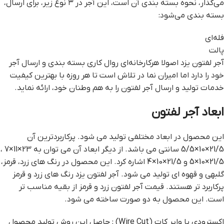
می‌گذار، نحوه بسته بندی آن است، این آجر در ۳ نوع زیر، برای ارسال،
بسته بندی می‌شود:
فله‌ای
پالت
آجر لفتون یزد اصولا هرکارخانه‌ای روال کاری بسته بندی و ارسال آجر
خود را دارد اما امیران نما در تلاش است تا هر روزه با بهترین کیفیت
خدمات تولید و ارسال آجر لفتون را به هم وطنان خود، ارائه نماید.
ابعاد آجر لفتون
این محصول در ابعاد مختلفی تولید می شود. پرکاربردترین آن
21/5×10×5/5 سانتی می باشد. از دیگر ابعاد آن می توان به 23×11×7 ،
21/5×10×5 و 21/5×10×4 اشاره کرد. این محصول در رنگ های زرد، قرمز،
گلبهی و قهوه ای تولید می شود. آجر لفتون یزد رنگ های زرد و قرمز
پرکاربرد تر هستند. قیمت آجر لفتون زرد و قرمز از بقیه مناسب تر
است. این محصول به دو صورت ساخته می شود.
اکسترودی یا وایر کات (Wire Cut) : حاصل این روش تولید محصول