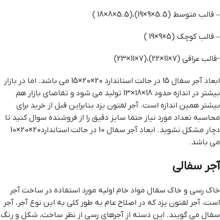
– قالب متوسط (5.5×9×19)،(5.5×8×18 )
– قالب کوچک (5×9×19 )
-قالب عراقی (7×11×22)،(7×11×23)
ابعاد آجر سفال 15 در حالت استاندارد 20×20×15 می باشد. اما در بازار
بیشتر در اندازه حدود 18×18×13 تولید می شود و تقاضای بازار هم
بیشتر همین اندازه است. آجر لفتون یزد بنابراین قبل از خرید برای
محاسبه تعداد مورد نیاز حتما سایز دقیق را از فروشنده سوال کنید تا
دچار مشکل نشوید. ابعاد آجر سفال 10 در حالت استاندارد20×20×10
می باشد.
آجر سفالی
خاک رسی و خاک سفال مواد خام اولیه مورد استفاده در ساخت آجر
است، آجر لفتون یزد که در اصلاح عام به طور کلی به این نوع آجر، آجر
سفال می گویند. این دسته از آجرهای رسی از نظر ساخت، شکل و رنگ