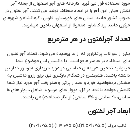
مورد استفاده قرار می گیرد. کارخانه های آجر اصفهان از جمله آجر
نقش جهان این آجر را در ابعاد مختلف تولید می کنند. آجر لفتون در
جنوب کشور مانند استان های خوزستان، فارس ، کرمانشاه و شهرهای
مرکزی مانند یزد کاشان، معمولا از اصفهان تامین میشوند.
تعداد آجرلفتون در هر مترمربع
یکی از سوالات پرتکراری که از ما پرسیده می شود، تعداد آجر لفتون
برای استفاده در هرمتر مربع است. با دانستن این موضوع شما
میتوانید تخمین هزینه ی مناسبی در مورد خریداری آجرسوراخدار نیز
داشته باشید. همچنین در هنگام بارگیری نیز، برای رزرو ماشین به
مشکل برنخواهید خورد و مقدار پرتی و هدر رفت آجر مورد نیاز شما
کاهش خواهد یافت. در کل، دیوار های مرسوم، شامل دیوار های ۱۰
سانتی، ۲۰ سانتی و ۳۵ سانتی( از نظر ضخامت) می باشند.
ابعاد آجر لفتون
– قالب بزرگ (5.5×10×21.5)،(5.5×10×21)،(5.5×10×20)