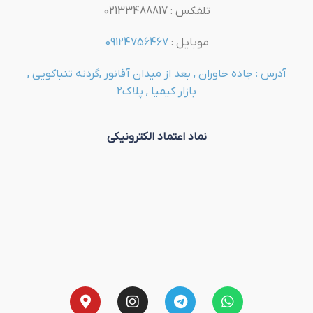
تلفکس : 02133488817
موبایل :
09124756467
آدرس : جاده خاوران , بعد از میدان آقانور ,گردنه تنباکویی ,
بازار کیمیا , پلاک2
نماد اعتماد الکترونیکی