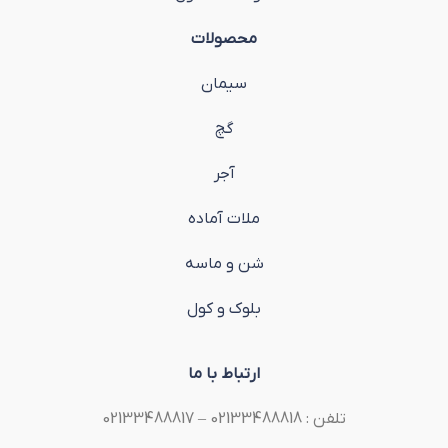
محصولات
سیمان
گچ
آجر
ملات آماده
شن و ماسه
بلوک و کول
ارتباط با ما
تلفن : 02133488818 – 02133488817