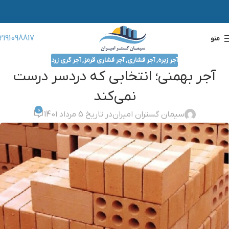
2191098817
منو
آجر زبره
,
آجر فشاری
,
آجر فشاری قرمز
,
آجر گری زرد
آجر بهمنی؛ انتخابی که دردسر درست
نمی‌کند
0
سیمان گستران امیران
در تاریخ 5 مرداد 1401