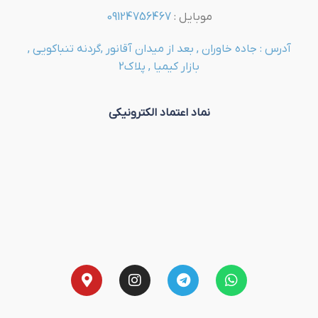
موبایل :
09124756467
آدرس : جاده خاوران , بعد از میدان آقانور ,گردنه تنباکویی ,
بازار کیمیا , پلاک2
نماد اعتماد الکترونیکی