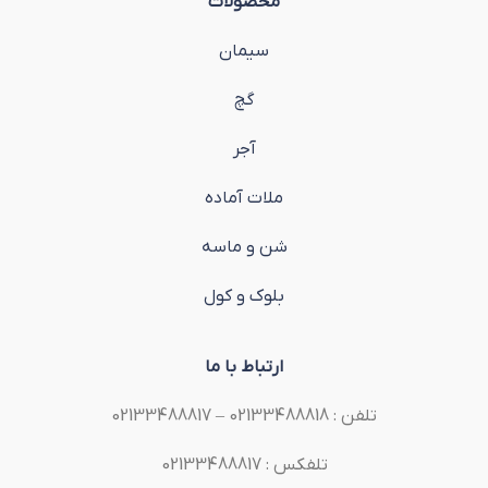
محصولات
سیمان
گچ
آجر
ملات آماده
شن و ماسه
بلوک و کول
ارتباط با ما
تلفن : 02133488818 – 02133488817
تلفکس : 02133488817