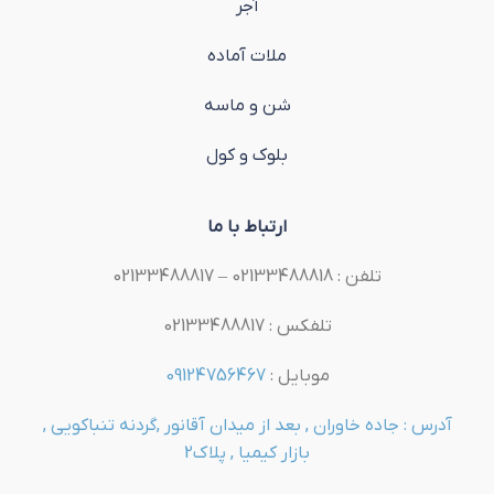
آجر
ملات آماده
شن و ماسه
بلوک و کول
ارتباط با ما
تلفن : 02133488818 – 02133488817
تلفکس : 02133488817
موبایل :
09124756467
آدرس : جاده خاوران , بعد از میدان آقانور ,گردنه تنباکویی ,
بازار کیمیا , پلاک2