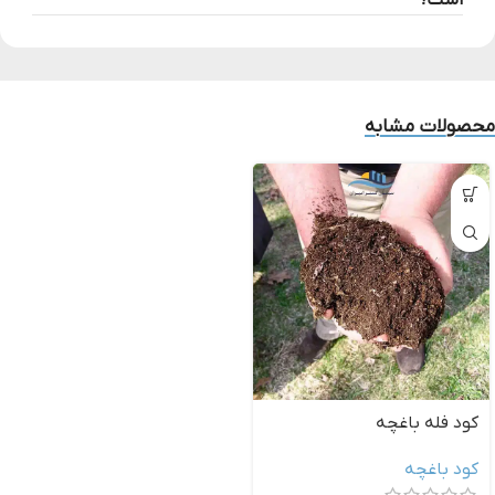
است؟
محصولات مشابه
کود فله باغچه
کود باغچه