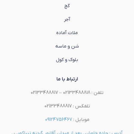
گچ
آجر
ملات آماده
شن و ماسه
بلوک و کول
ارتباط با ما
تلفن : 02133488818 – 02133488817
تلفکس : 02133488817
موبایل :
09124756467
آدرس : جاده خاوران , بعد از میدان آقانور ,گردنه تنباکویی ,