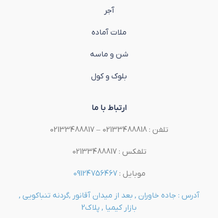
آجر
ملات آماده
شن و ماسه
بلوک و کول
ارتباط با ما
تلفن : 02133488818 – 02133488817
تلفکس : 02133488817
موبایل :
09124756467
آدرس : جاده خاوران , بعد از میدان آقانور ,گردنه تنباکویی ,
بازار کیمیا , پلاک2