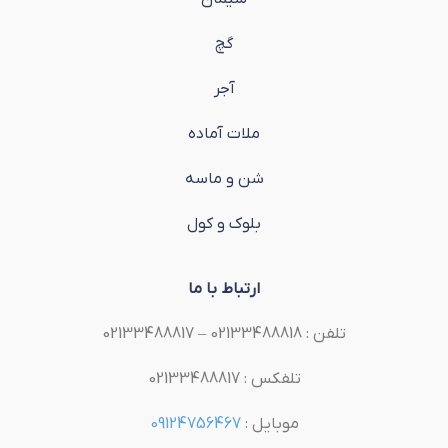
گچ
آجر
ملات آماده
شن و ماسه
بلوک و کول
ارتباط با ما
تلفن : 02133488818 – 02133488817
تلفکس : 02133488817
موبایل :
09124756467