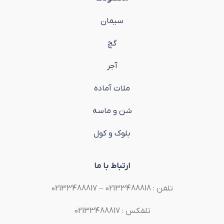
سیمان
گچ
آجر
ملات آماده
شن و ماسه
بلوک و کول
ارتباط با ما
تلفن : 02133488818 – 02133488817
تلفکس : 02133488817