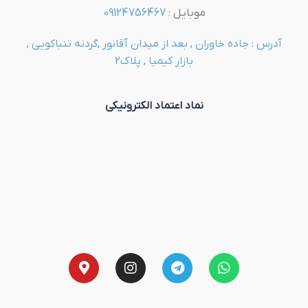
موبایل :
09124756467
آدرس : جاده خاوران , بعد از میدان آقانور ,گردنه تنباکویی ,
بازار کیمیا , پلاک2
نماد اعتماد الکترونیکی