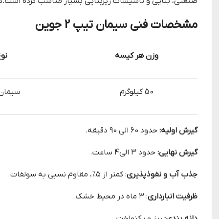
صنعتی، بنایی و تأسیسات زیربنایی بسیار مناسب کرده است.در 
مشخصات فنی سیمان تیپ 2 جوین
وزن هر کیسه
نو
50 کیلوگرم
سیمان 
گیرش اولیه:
حدود 60 الی 90 دقیقه.
گیرش نهایی:
حدود 3 الی4 ساعت.
جذب آب و نفوذپذیری
: کمتر از ۵%، مقاوم نسبی به سولفات.
ظرفیت انبارداری
: ۳ ماه در محیط خشک.
دانه بندی:
ریز و یکنواخت.