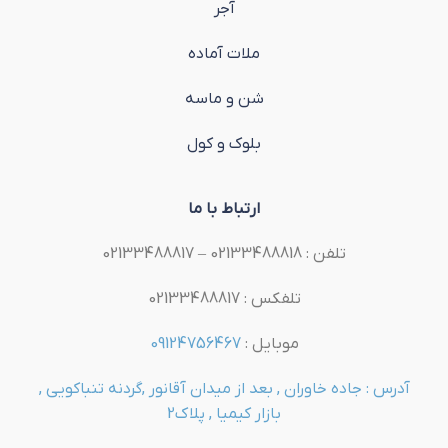
آجر
ملات آماده
شن و ماسه
بلوک و کول
ارتباط با ما
تلفن : 02133488818 – 02133488817
تلفکس : 02133488817
موبایل :
09124756467
آدرس : جاده خاوران , بعد از میدان آقانور ,گردنه تنباکویی ,
بازار کیمیا , پلاک2