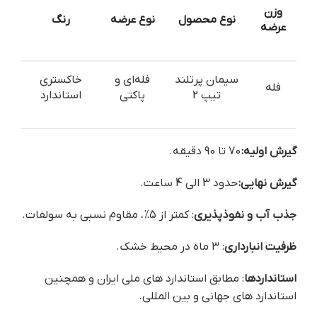
وزن
نوع محصول
نوع عرضه
رنگ
عرضه
سیمان پرتلند
فله‌ای و
خاکستری
فله
تیپ 2
پاکتی
استاندارد
گیرش اولیه:
70 تا 90 دقیقه.
گیرش نهایی:
حدود 3 الی 4 ساعت.
جذب آب و نفوذپذیری
: کمتر از ۵%، مقاوم نسبی به سولفات.
ظرفیت انبارداری
: ۳ ماه در محیط خشک.
استانداردها
: مطابق استاندارد های ملی ایران و همچنین
استاندارد های جهانی و بین المللی.