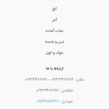
گچ
آجر
ملات آماده
شن و ماسه
بلوک و کول
ارتباط با ما
تلفن : 02133488818 – 02133488817
تلفکس : 02133488817
موبایل :
09124756467