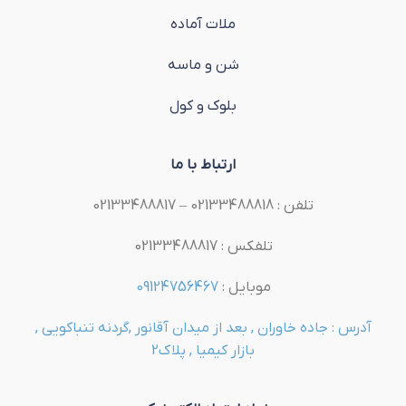
ملات آماده
شن و ماسه
بلوک و کول
ارتباط با ما
تلفن : 02133488818 – 02133488817
تلفکس : 02133488817
موبایل :
09124756467
آدرس : جاده خاوران , بعد از میدان آقانور ,گردنه تنباکویی ,
بازار کیمیا , پلاک2