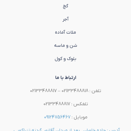
گچ
آجر
ملات آماده
شن و ماسه
بلوک و کول
ارتباط با ما
تلفن : 02133488818 – 02133488817
تلفکس : 02133488817
موبایل :
09124756467
آدرس : جاده خاوران , بعد از میدان آقانور ,گردنه تنباکویی ,