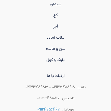
سیمان
گچ
آجر
ملات آماده
شن و ماسه
بلوک و کول
ارتباط با ما
تلفن : 02133488818 – 02133488817
تلفکس : 02133488817
موبایل :
09124756467