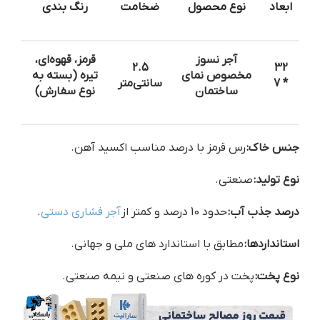
ابعاد
نوع محصول
ضخامت
رنگ بندی
آجر نسوز
قرمز، قهوه‌ای،
2.5
32
مخصوص نمای
تیره (بسته به
* 7
سانتی‌متر
ساختمان
نوع سفارش)
جنس خاک:
رس قرمز با درصد مناسب اکسید آهن.
نوع تولید:
صنعتی.
درصد جذب آب:
حدود 10 درصد و کمتر از
آجر فشاری دستی
.
استانداردها:
مطابق با استاندارد های ملی و جهانی.
نوع پخت:
پخت در کوره های صنعتی و نیمه صنعتی.