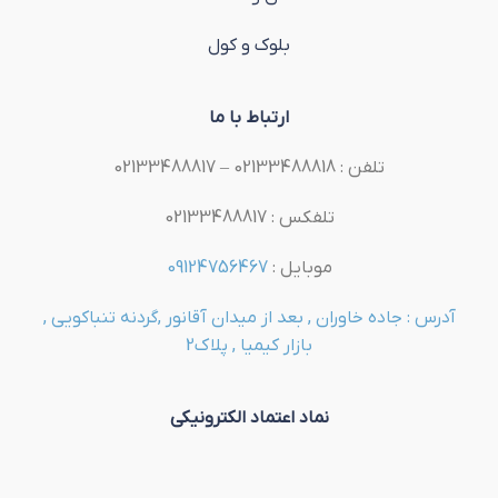
بلوک و کول
ارتباط با ما
تلفن : 02133488818 – 02133488817
تلفکس : 02133488817
موبایل :
09124756467
آدرس : جاده خاوران , بعد از میدان آقانور ,گردنه تنباکویی ,
بازار کیمیا , پلاک2
نماد اعتماد الکترونیکی