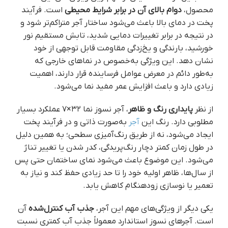
محصول،
دوام بالای آن در برابر شرایط محیطی
است. فرآیند
پخت در دمای بالا باعث می‌شود ساختار آجر متراکم‌تر شود و
در نتیجه در برابر تغییرات دمایی شدید، تابش مستقیم نور
خورشید، بارندگی و یخ‌زدگی مقاومت قابل توجهی از خود
نشان دهد. این ویژگی به‌خصوص در نماهای خارجی که
به‌طور دائم در معرض عوامل فرساینده قرار دارند، اهمیت
زیادی دارد و باعث افزایش عمر مفید نما می‌شود.
از نظر
پایداری رنگ و ظاهر
، آجر نسوز نما ۳۲×۷ عملکرد بسیار
مطلوبی دارد. رنگ این
آجر
به‌صورت ذاتی و در فرآیند پخت
ایجاد می‌شود، نه از طریق رنگ‌آمیزی سطحی؛ به همین دلیل
در طول زمان کمتر دچار رنگ‌پریدگی، کدر شدن یا تغییر تناژ
می‌شود. این موضوع باعث می‌شود نمای ساختمان حتی پس
از سال‌ها، ظاهر اولیه خود را تا حد زیادی حفظ کند و نیاز به
تعمیر یا نوسازی زودهنگام کاهش یابد.
یکی دیگر از ویژگی‌های مهم این آجر،
جذب آب کنترل‌شده
آن
است. آجرهای نسوز استاندارد معمولاً جذب آب کمتری نسبت