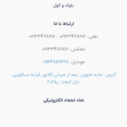
بلوک و کول
ارتباط با ما
تلفن : 02133488818 – 02133488817
تلفکس : 02133488817
موبایل :
09124756467
آدرس : جاده خاوران , بعد از میدان آقانور ,گردنه تنباکویی ,
بازار کیمیا , پلاک2
نماد اعتماد الکترونیکی