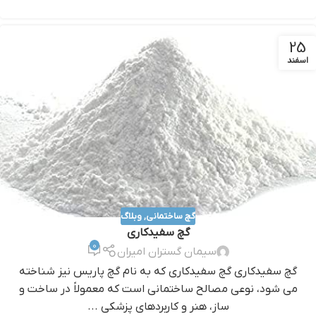
25
اسفند
گچ ساختمانی
,
وبلاگ
گچ سفیدکاری
0
سیمان گستران امیران
گچ سفیدکاری گچ سفیدکاری که به نام گچ پاريس نيز شناخته
مي شود، نوعي مصالح ساختماني است که معمولاً در ساخت و
ساز، هنر و کاربردهاي پزشکي ...