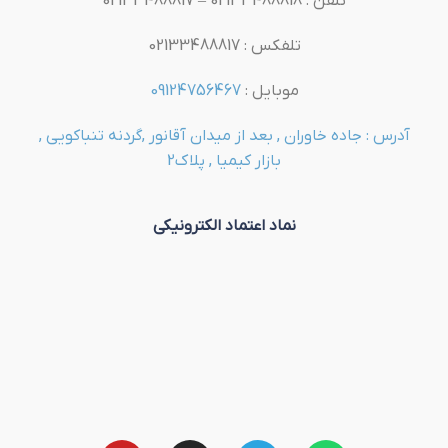
تلفن : 02133488818 – 02133488817
تلفکس : 02133488817
موبایل :
09124756467
آدرس : جاده خاوران , بعد از میدان آقانور ,گردنه تنباکویی ,
بازار کیمیا , پلاک2
نماد اعتماد الکترونیکی