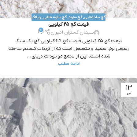
گچ ساختمانی
,
گچ ساوه
,
گچ ساوه طلایی
,
وبلاگ
قيمت گچ 25 کيلويی
0
سیمان گستران امیران
قيمت گچ 25 کيلويی قيمت گچ 25 کيلويی گچ یک سنگ
رسوبی نرم، سفید و متخلخل است که از کربنات کلسیم ساخته
شده است. این از تجمع موجودات دریای...
ادامه مطلب
13
تیر