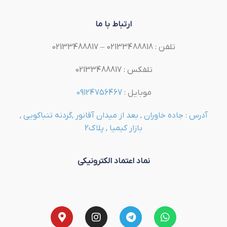
ارتباط با ما
تلفن : 02133488818 – 02133488817
تلفکس : 02133488817
موبایل :
09124756467
آدرس : جاده خاوران , بعد از میدان آقانور ,گردنه تنباکویی ,
بازار کیمیا , پلاک2
نماد اعتماد الکترونیکی