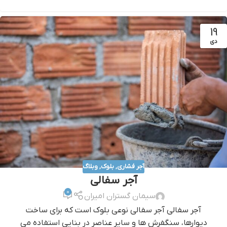
19
دی
آجر فشاری
,
بلوک
,
وبلاگ
آجر سفالی
0
سیمان گستران امیران
آجر سفالی آجر سفالی نوعی بلوک است که برای ساخت
دیوارها، سنگفرش ها و سایر عناصر در بنایی استفاده می