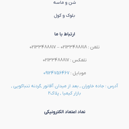
شن و ماسه
بلوک و کول
ارتباط با ما
تلفن : 02133488818 – 02133488817
تلفکس : 02133488817
موبایل :
09124756467
آدرس : جاده خاوران , بعد از میدان آقانور ,گردنه تنباکویی ,
بازار کیمیا , پلاک2
نماد اعتماد الکترونیکی