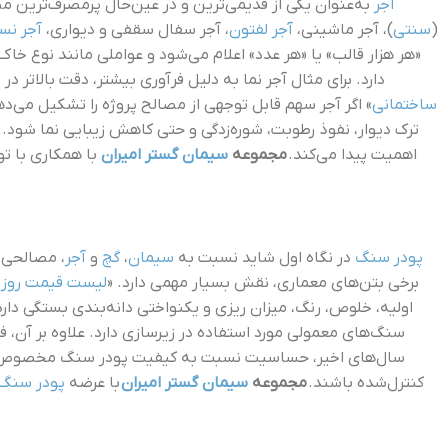
آجر
به‌عنوان یکی از قدیمی‌ترین و در عین‌حال پرمصرف‌ترین مصا
(
سنتی
)، آجر ماشینی،
آجر لفتون
، آجر سفال سقفی و دیواری،
آجر نسو
«هر هزار قالب» یا «هر عدد» اعلام می‌شود و عواملی مانند نوع خاک
دارد. برای مثال آجر نما به دلیل فرآوری بیشتر، دقت بالاتر 
ساختمانی
» اگر آجر سهم قابل توجهی از مصالح پروژه را تشکیل می‌ده
ترک دیوار، نفوذ رطوبت، شوره‌زدگی و حتی کاهش زیبایی نما شود. 
اهمیت پیدا می‌کند.
مجموعه
سیمان گستر امیران
با همکاری با تول
پودر سنگ
در نگاه اول شاید نسبت به
سیمان
،
گچ
و
آجر
، مصالحی ک
برخی بتن‌های معماری، نقش بسیار مهمی دارد. «
لیست قیمت روز 
اولیه، خلوص، رنگ، میزان ریزی و یکنواختی دانه‌بندی بستگی دار
سنگ‌های معمولی مورد استفاده در زیرسازی دارد. علاوه بر آن، ف
سال‌های اخیر، حساسیت نسبت به کیفیت پودر سنگ مخصوص بندک
کنترل‌شده باشند.
مجموعه
سیمان گستر امیران
با عرضه
پودر سنگ‌