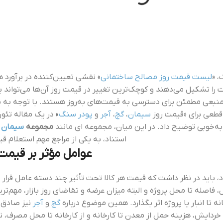
، «
لیست قیمت روز مصالح ساختمانی
» نقشی تعیین‌کننده در برآورد 
 را تشکیل می‌دهند و کوچک‌ترین تغییر در قیمت روز آن‌ها می‌تواند 
 منبعی مطمئن برای دسترسی به قیمت‌های به‌روز هستند. با توجه به نو
 قطعی برای «قیمت روز
سیمان
،
گچ
،
آجر
و
پودر سنگ
» در یک مقاله تئور
 به‌خوبی توضیح داد. در این میان، مجموعه‌ ای مانند
مجموعه
سیمان گ
استناد، به یکی از مراجع مهم استعلام ق
عوامل مؤثر بر قیمت
، باید در نظر داشت که قیمت هر کالا تحت تأثیر چند دسته عامل قرار د
 فاصله تا محل پروژه و البته میزان عرضه و تقاضای روز بازار، مهم‌تر
نه تا انبار یا پروژه اثر بگذارد. همین موضوع درباره
گچ
و
آجر
نیز صادق ا
خردایش، هزینه حمل از معدن تا کارخانه و از کارخانه تا محل مصرف، ن