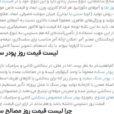
لح ساختمانی، تنوع بسیار زیادی دارد و این تنوع، خود را در «
لیست قی
ز نما
و آجرهای دکوراتیو، هر کدام کاربری، وزن، ابعاد و قیمت خاص خود
، روش تولید (
کوره سنتی
یا
تونلی
)، میزان سوخت مصرفی، ابعاد، مقا
در تولید و ویژگی‌های ظاهری، معمولاً قیمت بالاتری نسبت به آجرهای معم
د، باید به این نکته توجه شود که قیمت تنها فاکتور تصمیم‌گیری نیس
از این جهت، استفاده از تأمین‌کننده‌ای که هم دسترسی به تنوع محصول
یدکنندگان معتبر آجر، امکان ارائه آجر مناسب برای سفت‌کاری، تیغه‌چین
است تا کارفرما بتواند با یک استعلام، تصویر نسبتاً کام
لیست قیمت روز پودر س
م‌اهمیت‌تر به نظر برسد، اما در عمل، در بندکشی کاشی و سرامیک، ناز
پودر سنگ
» معمولاً با واحد کیلوگرم، کیسه و در معاملات عمده با واح
د.
پودر سنگ سفید
و بسیار ریز که برای بندکشی یا کارهای ظریف استفا
اصله معدن یا کارخانه تولید پودر سنگ تا محل پروژه، تأثیر مستقیم ب
شی بیشتر شده و مجریان حرفه‌ای ترجیح می‌دهند از محصولاتی است
های متنوع
، به‌ویژه
پودر سنگ مخصوص بندکشی
کاشی و سرامیک، این
قیمت روز دسترسی داشته باشد و هم بداند در ازای این قیمت، چه
چرا لیست قیمت روز مصالح ساخ