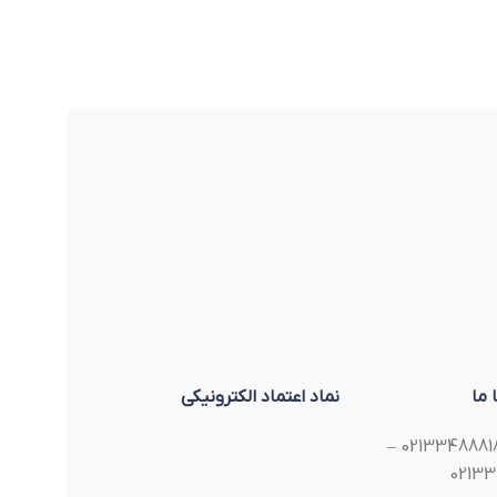
 ما
نماد اعتماد الکترونیکی
تلفن : 02133488818 –
02133