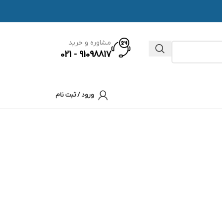
مشاوره و خرید
91098817 - 021
ورود / ثبت نام