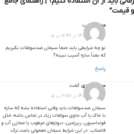
زمانی باید از آن استفاده کنیم؟ | راهنمای جامع
و قیمت
”
مهدی
گفت:
4 اسفند 1404 در 12:46 ب.ظ
تو چه شرایطی باید حتماً سیمان ضدسولفات بگیریم
که بعداً سازه آسیب نبینه؟
پاسخ
سینا نوروزی
گفت:
4 اسفند 1404 در 3:57 ب.ظ
سیمان ضدسولفات باید وقتی استفاده بشه که سازه
با خاک یا آب حاوی سولفات زیاد در تماس باشه، مثل
فونداسیون، زیرزمین، دیوارهای مرطوب یا مخازن آب و
فاضلاب. در این شرایط سیمان معمولی باعث ترک،