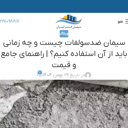
2191098817
منو
وبلاگ
سیمان ضدسولفات چیست و چه زمانی
باید از آن استفاده کنیم؟ | راهنمای جامع
و قیمت
2
در تاریخ 29 بهمن 1404