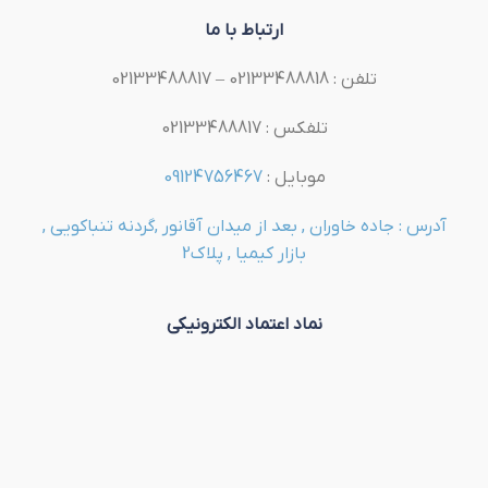
ارتباط با ما
تلفن : 02133488818 – 02133488817
تلفکس : 02133488817
موبایل :
09124756467
آدرس : جاده خاوران , بعد از میدان آقانور ,گردنه تنباکویی ,
بازار کیمیا , پلاک2
نماد اعتماد الکترونیکی