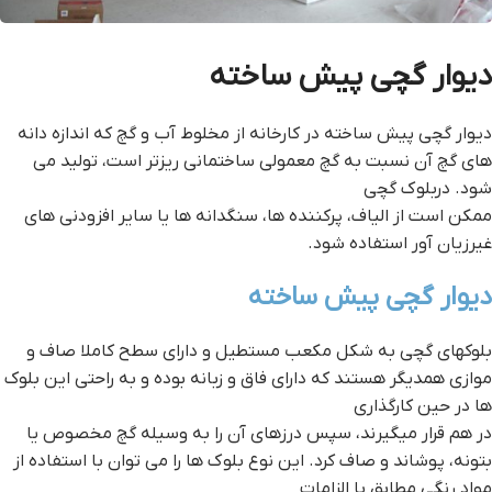
ديوار گچي پيش ساخته
ديوار گچي پيش ساخته در کارخانه از مخلوط آب و گچ که اندازه دانه
های گچ آن نسبت به گچ معمولی ساختمانی ریزتر است، تولید می
شود. دربلوك گچی
ممكن است از الياف، پركننده ها، سنگدانه ها يا ساير افزودنی هاي
غيرزيان آور استفاده شود.
ديوار گچي پيش ساخته
بلوکهای گچی به شکل مكعب مستطيل و دارای سطح کاملا صاف و
موازی همدیگر هستند که دارای فاق و زبانه بوده و به راحتی این بلوک
ها در حین کارگذاری
در هم قرار میگیرند، سپس درزهای آن را به وسیله گچ مخصوص یا
بتونه، پوشاند و صاف کرد. اين نوع بلوك ها را مي توان با استفاده از
مواد رنگي مطابق با الزامات