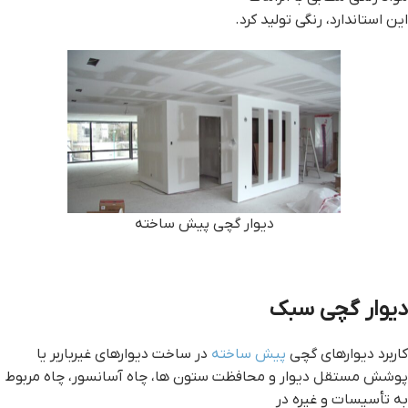
اين استاندارد، رنگی توليد كرد.
ديوار گچي پيش ساخته
ديوار گچي سبک
كاربرد دیوارهاي گچی
پیش ساخته
در ساخت دیوارهای غيرباربر يا
پوشش مستقل ديوار و محافظت ستون ها، چاه آسانسور، چاه مربوط
به تأسيسات و غيره در