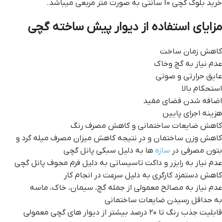
خرید بلوک گچی 10 سانتی به صورت متر مربعی میباشد.
مزایای استفاده از دیوار پیش ساخته گچی
كاهش زمان ساخت
عدم نياز به گچ وخاك
عايق حرارتي و صوتي
استحكام بالا
اضافه شدن فضاي مفيد
هزينه اجراي پايين
كاهش ضايعات ساختماني و كاهش مصرف رنگ
كاهش وزن ساختمان و در نتيجه كاهش ميزان مصرف ميله گرد و
بتون مصرفي در
سازه
ها به دليل سبكي پانل گچی
عدم نياز به رايزر و داكت تاسيساتي به دليل فرم مجوف پانل گچی
كاهش دستمزد كارگري به دليل سرعت در انجام كار
عدم نياز به مصالح معمولي از جمله گچ، سيمان،‌ خاك،‌ ماسه
به حداقل رسيدن ضايعات ساختمانی
قابليت جذب رنگ تا ۲۰ درصد بیشتر از ديوار هاي گچي معمولی