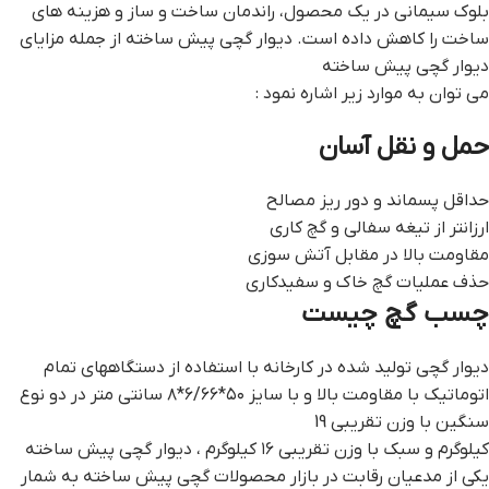
بلوک سیمانی در یک محصول، راندمان ساخت و ساز و هزینه های
ساخت را کاهش داده است. ديوار گچي پيش ساخته از جمله مزایای
دیوار گچی پیش ساخته
می توان به موارد زیر اشاره نمود :
حمل و نقل آسان
حداقل پسماند و دور ریز مصالح
ارزانتر از تیغه سفالی و گچ کاری
مقاومت بالا در مقابل آتش سوزی
حذف عملیات گچ خاک و سفیدکاری
چسب گچ چيست
دیوار گچی تولید شده در کارخانه با استفاده از دستگاههای تمام
اتوماتیک با مقاومت بالا و با سایز ۵۰*۶/۶۶*۸ سانتی متر در دو نوع
سنگین با وزن تقریبی 19
کیلوگرم و سبک با وزن تقریبی ۱۶ کیلوگرم ، ديوار گچي پيش ساخته
یکی از مدعیان رقابت در بازار محصولات گچی پیش ساخته به شمار