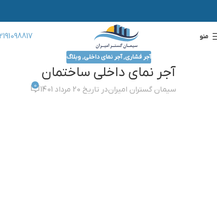
2191098817
منو
آجر فشاری
,
آجر نمای داخلی
,
وبلاگ
آجر نمای داخلی ساختمان
0
سیمان گستران امیران
در تاریخ 20 مرداد 1401