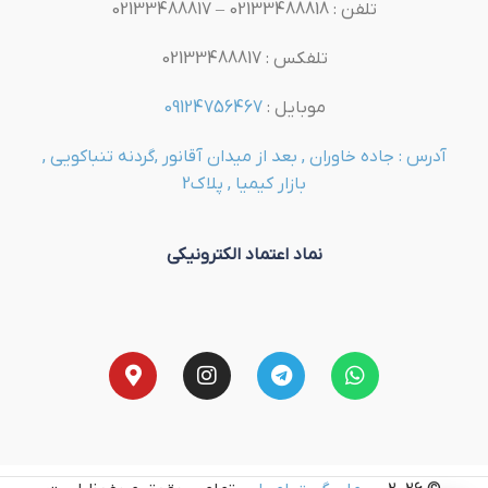
تلفن : 02133488818 – 02133488817
تلفکس : 02133488817
موبایل :
09124756467
آدرس : جاده خاوران , بعد از میدان آقانور ,گردنه تنباکویی ,
بازار کیمیا , پلاک2
نماد اعتماد الکترونیکی