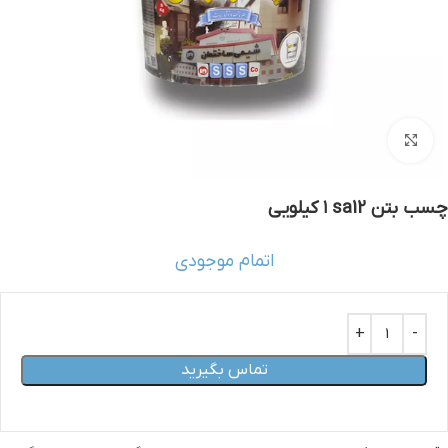
بزرگنمایی تصویر
چسب بتن sa12 ١ كيلويي
اتمام موجودی
تماس بگیرید