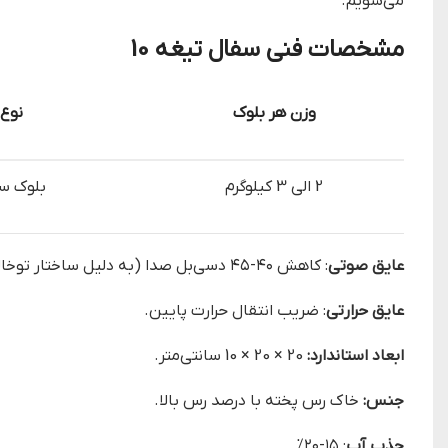
می‌شویم.
مشخصات فنی سفال تیغه 10
وزن هر بلوک
نوع
2 الی 3 کیلوگرم
بلوک سف
عایق صوتی
: کاهش ۴۰-۴۵ دسی‌بل صدا (به دلیل ساختار توخالی).
عایق حرارتی
: ضریب انتقال حرارت پایین.
ابعاد استاندارد:
20 × 20 × 10 سانتی‌متر.
جنس:
خاک رس پخته با درصد رس بالا.
جذب آب
: ۱۵-۲۰%.