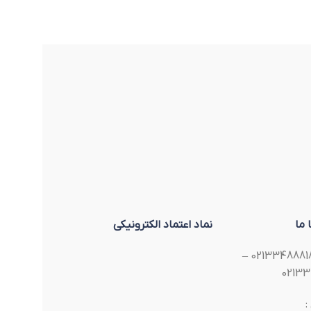
 ما
نماد اعتماد الکترونیکی
تلفن : 02133488818 –
02133