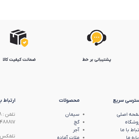
پشتیبانی بر خط
ضمانت کیفیت کالا
ترسی سریع
محصولات
ارتباط با
حه اصلی
سیمان
وشگاه
گچ
488817
تباط با ما
آجر
تلفکس :
باره ما
ملات آماده