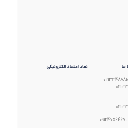
 ما
نماد اعتماد الکترونیکی
تلفن : 02133488818 –
02133
02133
:
09124756467