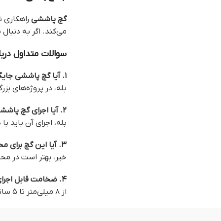
گچ پاششی
راهکاری نو
می‌کند. اگر به دنبا
سوالات متداول درب
۱. آیا گچ پاششی جایگزین گچ سنتی است؟
بله، در پروژه‌های بز
۲. آیا اجرای گچ پاششی نیاز به تخصص دارد؟
بله، اجرای آن باید ب
۳. آیا این گچ برای محیط‌های مرطوب مناسب است؟
خیر، بهتر است در مح
۴. ضخامت قابل اجرای گچ پاششی چقدر است؟
از ۸ میلی‌متر تا ۵ سانتی‌متر در یک مرحله اجرا می‌شود.