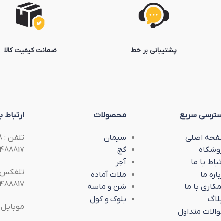
پشتیبانی بر خط
ضمانت کیفیت کالا
ترسی سریع
محصولات
ارتباط با
حه اصلی
سیمان
وشگاه
گچ
488817
تباط با ما
آجر
تلفکس :
باره ما
ملات آماده
488817
کاری با ما
شن و ماسه
لاگ
بلوک و کول
موبایل 
الات متداول