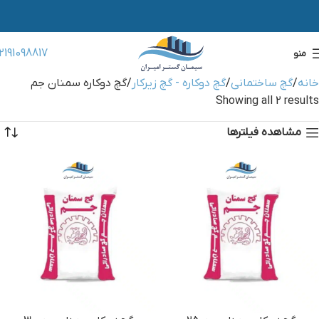
2191098817
منو
خانه
گچ ساختمانی
گچ دوکاره - گچ زیرکار
گچ دوکاره سمنان جم
Showing all 2 results
مشاهده فیلترها