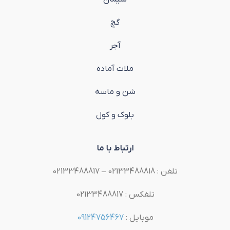
گچ
آجر
ملات آماده
شن و ماسه
بلوک و کول
ارتباط با ما
تلفن : 02133488818 – 02133488817
تلفکس : 02133488817
موبایل :
09124756467