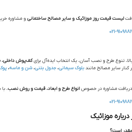
افت
لیست قیمت روز موزائیک و سایر مصالح ساختمانی
و مشاوره خرید،
021-9109881
لا، تنوع طرح و نصب آسان، یک انتخاب ایده‌آل برای
کف‌پوش داخلی، م
کنار سایر مصالح مانند
بلوک سیمانی
،
جدول بتنی
،
شن و ماسه
،
پوک
و دریافت مشاوره در خصوص
انواع طرح و ابعاد، قیمت و روش نصب
، با
021-9109881
درباره موزائیک