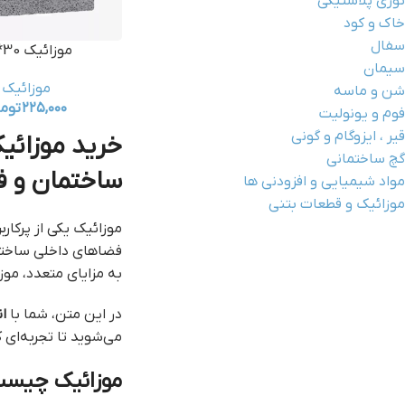
توری پلاستیکی
خاک و کود
سفال
موزائیک 30*30
سیمان
موزائیک
شن و ماسه
۲۲۵,۰۰۰
توم
فوم و یونولیت
قیر ، ایزوگام و گونی
خرید موزائیک
گچ ساختمانی
ساختمان و 
مواد شیمیایی و افزودنی ها
موزائیک و قطعات بتنی
موزائیک یکی از پرکار
فضاهای داخلی ساختمان
به مزایای متعدد، موز
در این متن، شما با
ان
می‌شوید تا تجربه‌ای
موزائیک چیس