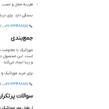
هزینه حمل و نصب
بستگی دارد. برای دری
7
،
021-33488818
📞
جمع‌بندی
موزائیک با مقاومت با
است. این محصول در 
و زیبا ایجاد می‌کند.
برای خرید موزائیک 
7
،
021-33488818
📞
سوالات پرتکرار 
۱. طول عمر موزائیک چقدر است؟