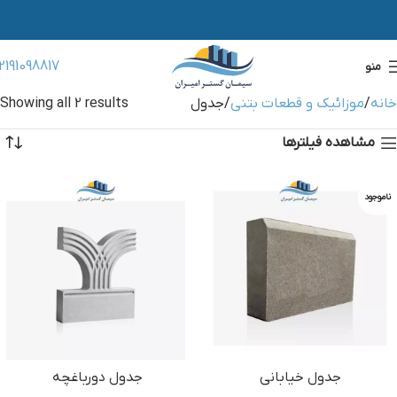
2191098817
منو
خانه
موزائیک و قطعات بتنی
جدول
Showing all 2 results
مشاهده فیلترها
ناموجود
جدول خیابانی
جدول دورباغچه