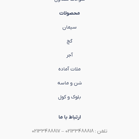
محصولات
سیمان
گچ
آجر
ملات آماده
شن و ماسه
بلوک و کول
ارتباط با ما
تلفن : 02133488818 – 02133488817