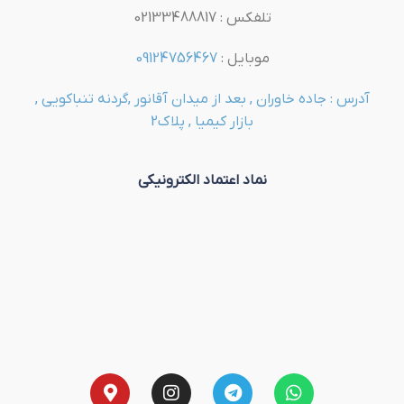
تلفکس : 02133488817
موبایل :
09124756467
آدرس : جاده خاوران , بعد از میدان آقانور ,گردنه تنباکویی ,
بازار کیمیا , پلاک2
نماد اعتماد الکترونیکی