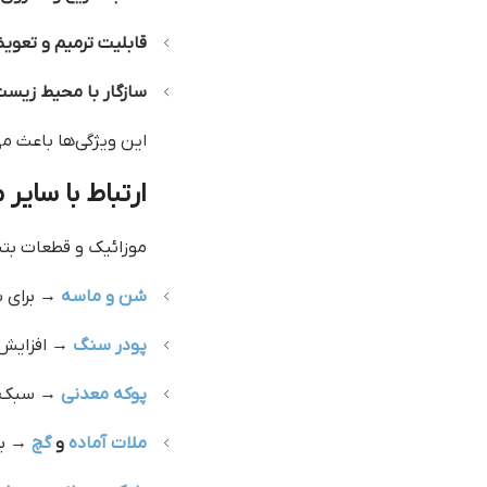
قابلیت ترمیم و تعو
سازگار با محیط زیس
این ویژگی‌ها باعث م
ارتباط با سایر
موزائیک و قطعات بتن
شن و ماسه
→ برای س
پودر سنگ
→ افزایش 
پوکه معدنی
→ سبک‌س
ملات آماده
و
گچ
→ بر