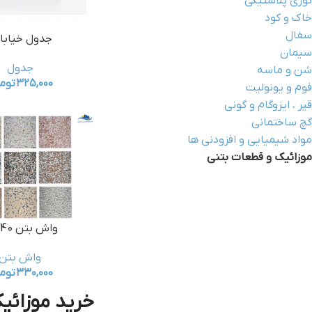
توری پلاستیکی
خاک و کود
سفال
جدول خیابا
سیمان
جدول
شن و ماسه
۳۲۵,۰۰۰
توم
فوم و یونولیت
قیر ، ایزوگام و گونی
گچ ساختمانی
مواد شیمیایی و افزودنی ها
موزائیک و قطعات بتنی
واش بتن 40*40
واش بتن
۳۳۰,۰۰۰
توم
خرید موزائیک