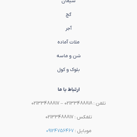
سیمان
گچ
آجر
ملات آماده
شن و ماسه
بلوک و کول
ارتباط با ما
تلفن : 02133488818 – 02133488817
تلفکس : 02133488817
موبایل :
09124756467