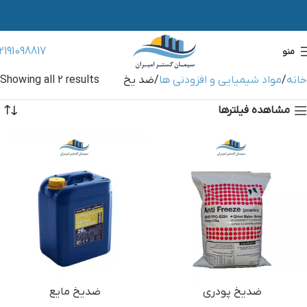
2191098817
منو
خانه
مواد شیمیایی و افزودنی ها
ضد یخ
Showing all 2 results
مشاهده فیلترها
ضدیخ پودری
ضدیخ مایع