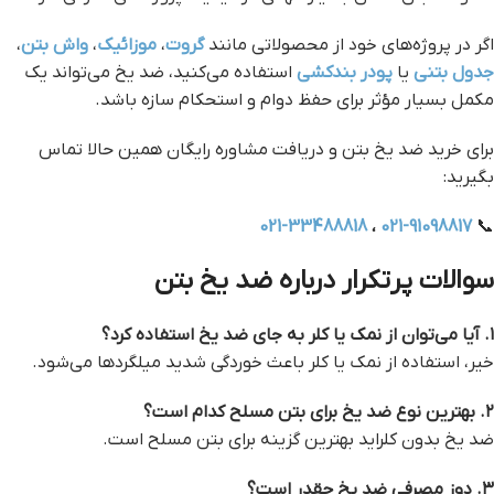
اگر در پروژه‌های خود از محصولاتی مانند
گروت
،
موزائیک
،
واش بتن
،
جدول بتنی
یا
پودر بندکشی
استفاده می‌کنید، ضد یخ می‌تواند یک
مکمل بسیار مؤثر برای حفظ دوام و استحکام سازه باشد.
برای خرید ضد یخ بتن و دریافت مشاوره رایگان همین حالا تماس
بگیرید:
021-33488818
،
021-91098817
📞
سوالات پرتکرار درباره ضد یخ بتن
۱. آیا می‌توان از نمک یا کلر به جای ضد یخ استفاده کرد؟
خیر، استفاده از نمک یا کلر باعث خوردگی شدید میلگردها می‌شود.
۲. بهترین نوع ضد یخ برای بتن مسلح کدام است؟
ضد یخ بدون کلراید بهترین گزینه برای بتن مسلح است.
۳. دوز مصرفی ضد یخ چقدر است؟